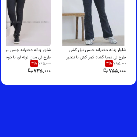
شلوار زنانه دخترانه جنس نیل کشی
شلوار زنانه دخترانه جنس نیل 
طرح لی دمپا گشاد کمر کش با تنخور
طرح لی مدل لوله ای با دوخت ت
3
%
3
%
765,000
785,000
سبک،خنک و راحت
تنخور بسیار شیک
735,000
755,000