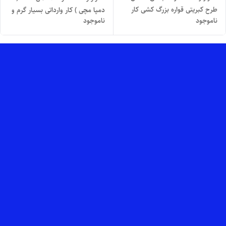
طرح کبریتی قواره بزرگ کشی کار
دمپا مچی ) کار وارداتی بسیار گرم و
ناموجود
ناموجود
وارداتی برند نانسی NANC مناسب
نرم و راحت برند NANC
پاییز و زمستون