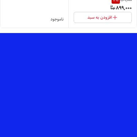
7
%
969,000
تنخور فوق العاده شیک
899,000
افزودن به سبد
ناموجود