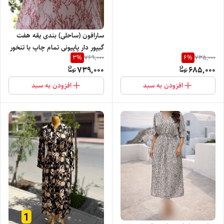
سارافون (ساحلی) بندی یقه هفت
گیپور دار پاپیونی تمام چاپ با تنخور
3
%
6
%
769,000
735,000
فوق العاده شیک و دوست داشتنی
739,000
685,000
افزودن به سبد
افزودن به سبد