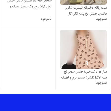
ساحلی یقه دار آستین پاکتی جنس
دبل کراش چروک بسیار سبک و
ست زنانه دخترانه تیشرت شلوار
خنک با تنخور فوق العاده شیک و
فانتزی جنس نخ پنبه لاکرا کار
راحت
ناموجود
ناموجود
وارداتی با تنخور بسیار شیک و
دوست داشتنی
سارافون (ساحلی) جنس سوپر نخ
پنبه لاکرا (کشی) بسیار نرم و لطیف
ناموجود
پایین کلوش تمام چاپ با تنخور
فوق العاده شیک و دوست داشتنی