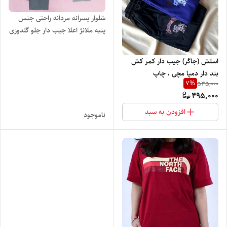
شلوار پسرانه مردانه راحتی جنس
پنبه ملانژ اعلا جیب دار جلو گلدوزی
شده مناسب چهار فصل دو رنگ
طوسی روشن و تیره
اسلش (جاگر) جیب دار کمر کش
بند دار دمپا مچی ، چاپ
7
%
535,000
Abercrombie با تنخور ساده و
495,000
شیک
افزودن به سبد
ناموجود