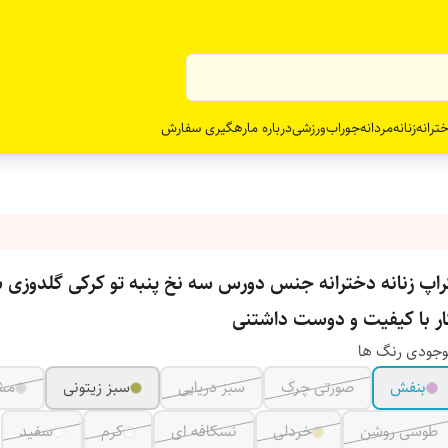
ترانه
زنانه
مردانه
جوراب
ورزشی
درباره ما
رهگیری سفارش
راپ زنانه دخترانه جنس دورس سه نخ پنبه تو کرکی گلدوزی 
ار با کیفیت و دوست داشتنی
جودی رنگ ها
بنفش
صورتی چرک
سبز دریایی
سبز زیتونی
مش
طوسی روشن
خردلی
نسکافه ای
کرم
سفید