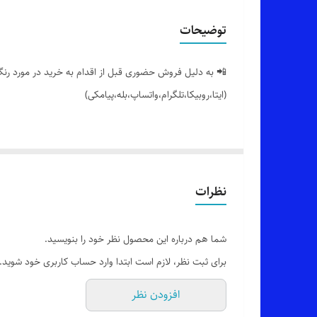
توضیحات
📲 به دلیل فروش حضوری قبل از اقدام به خرید در مورد رنگ 
(ایتا،روبیکا،تلگرام،واتساپ،بله،پیامکی)
🔵 کراپ گلدوزی شده طرح دوچرخه یه کار شیک و دوست دا
👌 جنسش: دورس 3 نخ پنبه تو کرکی،بسیار نرم و راحت
نظرات
🎨 رنگ بندیش: 10 تا رنگ جذاب داره طبق تصویر (یه ذره تفاوت رنگ وجود داره_عکس های بیشتر براتون ارسال میشه)
شما هم درباره این محصول نظر خود را بنویسید.
برای ثبت نظر، لازم است ابتدا وارد حساب کاربری خود شوید.
✂️ سایز بندیش: فری سایزه مناسب 40_42 (یه ذره آزاد و لش) تا 46
افزودن نظر