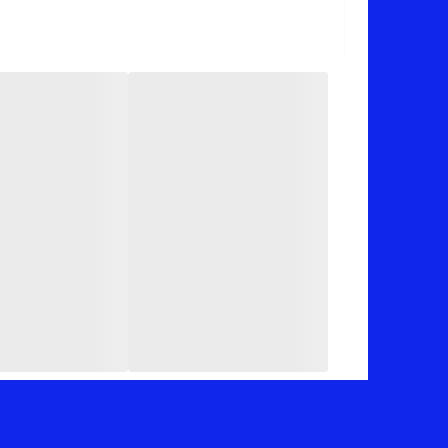
📏 عرض کار 57 سانت (دور سینه 114 سانت _ قد آستین 56 سانت_قد کار 50 سانته)