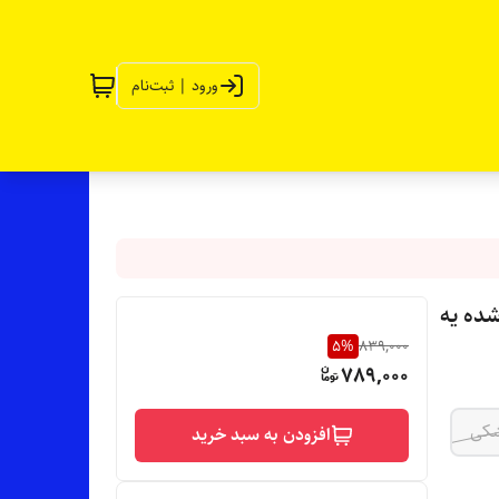
ورود | ثبت‌نام
شده یه
5
%
839,000
789,000
کی
افزودن به سبد خرید