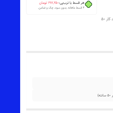
هر قسط با ترب‌پی:
۱۹۷٬۲۵۰
تومان
۴ قسط ماهانه. بدون سود، چک و ضامن.
📏 عرض کار 57 سانت (دور سینه 114 سانت _ قد آستین 56 سانت_قد کار 50