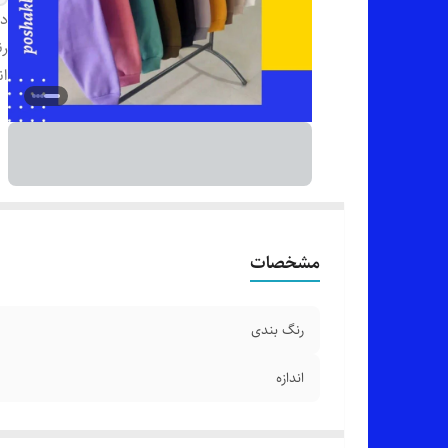
دس
رن
ان
مشخصات
رنگ بندی
اندازه