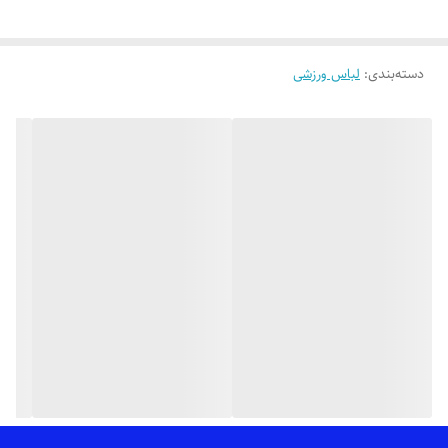
👌 جنسش: آیس کره ای اعلا فوق العاده نرم و لطیف با کشسانی عالی 😌
دسته‌بندی
:
لباس ورزشی
🎨 رنگ بندیش: فقط طوسی و سبز تیره موجوده طبق تصاویر (در صورت
درخواست عکس های بیشتر براتون ارسال میشه)
✂️ بیگ سایزه: مناسب 42 تا 48 (50 جذب)
📏 دور کمر حالت عادی: 68 سانت_کشسانی عالی تا نهایتاً 140 سانت،دور ران
حالت عادی 54 سانت_کشسانی تا نهایتاً 100 سانت_قد کار: 85 سانته