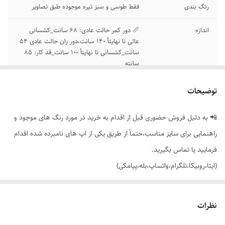
رنگ بندی
فقط طوسی و سبز تیره موجوده طبق تصاویر
اندازه
📏 دور کمر حالت عادی: 68 سانت_کشسانی
عالی تا نهایتاً 140 سانت،دور ران حالت عادی 54
سانت_کشسانی تا نهایتاً 100 سانت_قد کار: 85
سانته
توضیحات
📲 به دلیل فروش حضوری قبل از اقدام به خرید در مورد رنگ های موجود و
راهنمایی برای سایز مناسب،حتماً از طریق یکی از اپ های نامبرده شده اقدام
فرمایید یا تماس بگیرید.
(ایتا،روبیکا،تلگرام،واتساپ،بله،پیامکی)
🟣 لگ کمر پهن جیب موبایلی چاپ NIKE برند IPAK🔥
نظرات