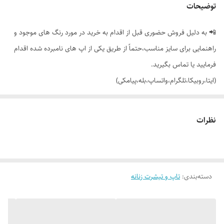
توضیحات
📲 به دلیل فروش حضوری قبل از اقدام به خرید در مورد رنگ های موجود و
راهنمایی برای سایز مناسب،حتماً از طریق یکی از اپ های نامبرده شده اقدام
فرمایید یا تماس بگیرید.
(ایتا،روبیکا،تلگرام،واتساپ،بله،پیامکی)
🔵 تاپ بافت لوزی،کار فانتزی با تنخور بسیار شیک و دوست داشتنی 😍
نظرات
👌 جنسش نخ ترک بسیار ظریف، بافت ماشینی،فول کش فوق العاده نرم و
راحت 😌
دسته‌بندی
:
تاپ و تیشرت زنانه
🎨 رنگ بندیش: فقط مشکی موجوده