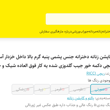
ترانه
زنانه
مردانه
جوراب
ورزشی
درباره ما
رهگیری سفارش
اپشن زنانه دخترانه جنس پشمی پنبه گرم بالا داخل خزدار آس
چی دکمه خور جیب گلدوزی شده یه کار فوق العاده شیک و
ند:
ریچی RICCI
جودی رنگ ها
صورتی
طوسی
قرمز
زرد
زرشکی
ته‌بندی
:
پالتو و کاپشن زنانه
گ بندی
:
5 رنگ عالی و جذاب داره طبق عکس غیر ژورنالی