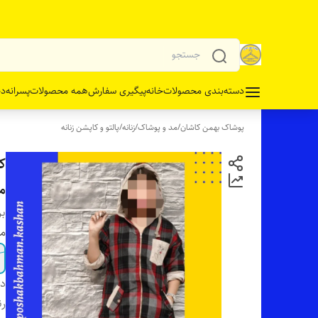
دسته‌بندی محصولات
خانه
پیگیری سفارش
همه محصولات
پسرانه
دخ
پوشاک بهمن کاشان
/
مد و پوشاک
/
زنانه
/
پالتو و کاپشن زنانه
ک
م
بر
مو
دس
رن