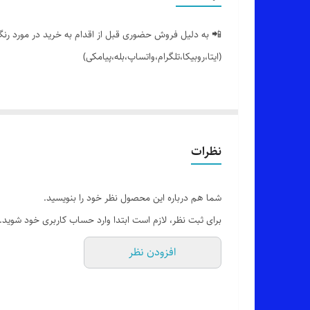
📲 به دلیل فروش حضوری قبل از اقدام به خرید در مورد رنگ 
(ایتا،روبیکا،تلگرام،واتساپ،بله،پیامکی)
🔵 کاپشن مدل y آستردار (خزدار) آستین مچی دکمه خور،جیب گلدوزی شده،کلاه و پایین بند دار با تنخور فوق العاده شیک،برش و دوخت عالی 👏
👌 جنسش: پشمی پنبه گرم بالا و فوق العاده با کیفیت
نظرات
🎨 رنگ بندیش: 5 رنگ عالی و جذاب داره طبق عکس غیر ژورنالی (عکس های ژورنالی صرفاً جهت دیدن تنخور کار هست_عکس های بیشتر براتون ارسال میشه)
شما هم درباره این محصول نظر خود را بنویسید.
برای ثبت نظر، لازم است ابتدا وارد حساب کاربری خود شوید.
✂️ سایز بندیش: فری سایزه مناسب 40_42 تا 46_48
افزودن نظر
📏 عرض کار 55 سانت (دور سینه 110 سانت)_قد کار 86 سانته