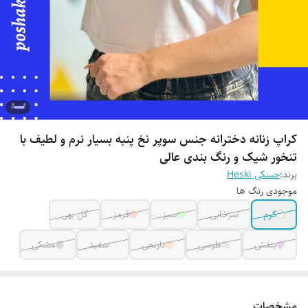
کراپ زنانه دخترانه جنس سوپر نخ پنبه بسیار نرم و لطیف با
تنخور شیک و رنگ بندی عالی
برند:
حسکی Heski
موجودی رنگ ها
کرم
سرخابی
سبز
قرمز
گل بهی
بنفش
طوسی
نارنجی
سفید
مشکی
مشخصات