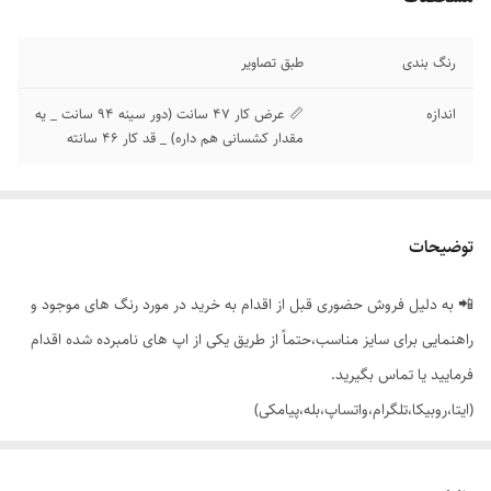
رنگ بندی
طبق تصاویر
اندازه
📏 عرض کار 47 سانت (دور سینه 94 سانت _ یه
مقدار کشسانی هم داره) _ قد کار 46 سانته
توضیحات
📲 به دلیل فروش حضوری قبل از اقدام به خرید در مورد رنگ های موجود و
راهنمایی برای سایز مناسب،حتماً از طریق یکی از اپ های نامبرده شده اقدام
فرمایید یا تماس بگیرید.
(ایتا،روبیکا،تلگرام،واتساپ،بله،پیامکی)
🟣 تیشرت کراپ فانتزی 🐻 با تنخور خوشگل و دوست داشتنی