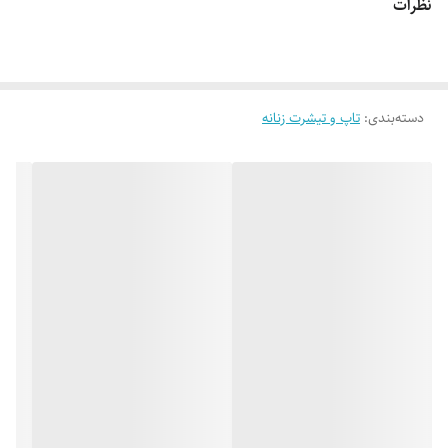
نظرات
👌 جنسش سوپر نخ پنبه فوق العاده نرم و لطیف 😌]
دسته‌بندی
:
تاپ و تیشرت زنانه
🎨 رنگ بندیش: طبق تصاویر (در صورت درخواست عکس های بیشتر براتون
ارسال میشه)
✂️ فری سایزه: مناسب 38 تا 42 (44 جذب)
📏 عرض کار 47 سانت (دور سینه 94 سانت _ یه مقدار کشسانی هم داره) _
قد کار 46 سانته
✅ ارسال فوری به سراسر کشور