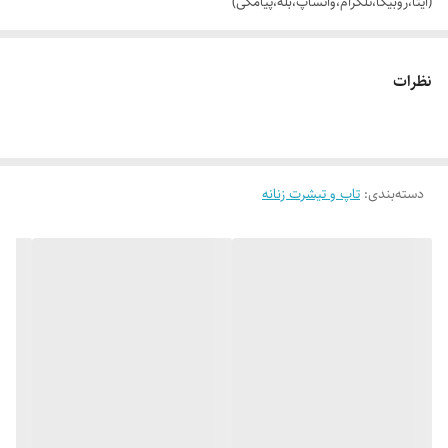
(ایتا،روبیکا،تلگرام،واتساپ،بله،پیامکی)
🔵 تیشرت باکسی لش جلو گلدوزی شده BE THE BEST VERSION OF
نظرات
YOU
👌 جنسش: سوپر نخ پنبه بسیار نرم و راحت
دسته‌بندی
:
تاپ و تیشرت زنانه
🎨 رنگ بندیش: 10 رنگ شیک طبق تصاویر (یه ذره تفاوت رنگ با عکس ها
وجود داره _ در صورت درخواست عکس های بیشتر براتون ارسال میشه)
✂️ سایز بندیش: فری سایزه مناسب 40_42 (لش) تا 48_50
📏 عرض کار 60 سانت (دور سینه 120 سانت_یه مقدار کشسانی هم داره)_قد
کار 68 سانته_قد آستین 27 سانت