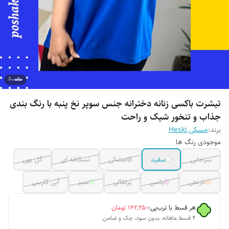
تیشرت باکسی زنانه دخترانه جنس سوپر نخ پنبه با رنگ بندی
جذاب و تنخور شیک و راحت
برند:
حسکی Heski
موجودی رنگ ها
سرخابی
سفید
مشکی
نسکافه ای
گل بهی
نارنجی
یاسی
پرتقالی
سبز
آبی کاربنی
هر قسط با ترب‌پی:
۱۶۲٬۲۵۰
تومان
۴ قسط ماهانه. بدون سود، چک و ضامن.