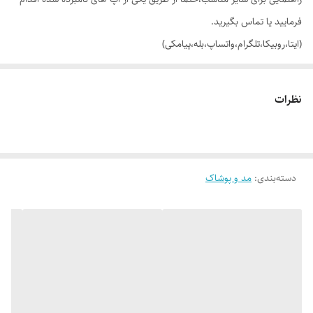
فرمایید یا تماس بگیرید.
(ایتا،روبیکا،تلگرام،واتساپ،بله،پیامکی)
🔵 تیشرت لانگ قواره لش (اور سایز) چاپ تضمینی Romantic
نظرات
👌 جنسش: سوپر نخ پنبه (پنبه 28_گرم بالا) ضمانت بی قید و شرط 💯
دسته‌بندی
:
مد و پوشاک
🎨 رنگ بندیش: 3 رنگ شیک طبق تصاویر (در صورت درخواست عکس های
بیشتر براتون ارسال میشه)
✂️ سایز بندیش: هر رنگ سه سایز XXL,XL,L (کوچک ترین سایز تن مدل
هست) مناسب 42 (لش) تا 50_52
📏 عرض سایز لارج 58 سانت (دور سینه 116 سانت_یه ذره کشسانی هم