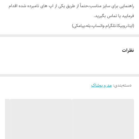
راهنمایی برای سایز مناسب،حتماً از طریق یکی از اپ های نامبرده شده اقدام
فرمایید یا تماس بگیرید.
(ایتا،روبیکا،تلگرام،واتساپ،بله،پیامکی)
🔵 تیشرت لانگ قواره لش (اور سایز) چاپ تضمینی TOM AND JERRY
نظرات
👌 جنسش: سوپر نخ پنبه (پنبه 28_گرم بالا) ضمانت بی قید و شرط 💯
دسته‌بندی
:
مد و پوشاک
🎨 رنگ بندیش: 2 رنگ طبق تصاویر (در صورت درخواست عکس های بیشتر
براتون ارسال میشه)
✂️ سایز بندیش: هر رنگ سه سایز XXL,XL,L (کوچک ترین سایز تن مدل
هست) مناسب 42 (لش) تا 50_52