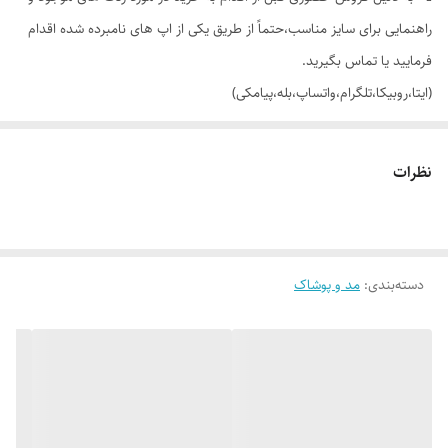
راهنمایی برای سایز مناسب،حتماً از طریق یکی از اپ های نامبرده شده اقدام
فرمایید یا تماس بگیرید.
(ایتا،روبیکا،تلگرام،واتساپ،بله،پیامکی)
🔵 تیشرت لانگ قواره لش (اور سایز) چاپ تضمینی stay strong
نظرات
👌 جنسش: سوپر نخ پنبه (پنبه 28_گرم بالا) ضمانت بی قید و شرط 💯
دسته‌بندی
:
مد و پوشاک
🎨 رنگ بندیش: 3 رنگ خفن طبق تصاویر (در صورت درخواست عکس های
بیشتر براتون ارسال میشه)
✂️ سایز بندیش: هر رنگ سه سایز XXL,XL,L مناسب 42 (لش) تا 50_52
📏 عرض سایز لارج 58 سانت (دور سینه 116 سانت_یه ذره کشسانی هم