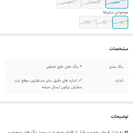
سفید
مشکی
طوسی
موجودی سایزها
2XL
XL
L
مشخصات
رنگ بندی
3 رنگ خفن طبق تصاویر
اندازه
📏 اندازه های دقیق سایز مدنظرتون موقع ثبت
سفارش براتون ارسال میشه
توضیحات
📲 به دلیل فروش حضوری قبل از اقدام به خرید در مورد رنگ های موجود و