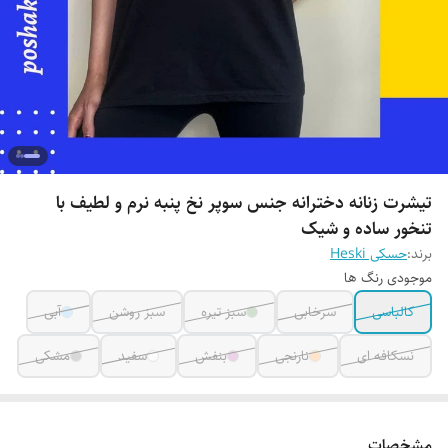
تیشرت زنانه دخترانه جنس سوپر نخ پنبه نرم و لطیف با
تنخور ساده و شیک
برند:
حسکی Heski
موجودی رنگ ها
کالباسی
سرخابی
سبز تیره
سبز روشن
آبی
نسکافه ای
نارنجی
بنفش
سفید
مشکی
مشخصات