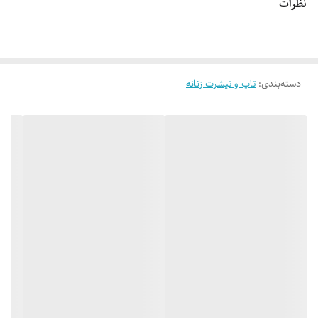
نظرات
👌 جنسش سوپر نخ پنبه فوق العاده نرم و لطیف 😌
دسته‌بندی
:
تاپ و تیشرت زنانه
🎨 رنگ بندیش: 10 رنگ جذاب طبق تصویر (در صورت درخواست عکس های
بیشتر براتون ارسال میشه)
✂️ فری سایزه: مناسب 38 تا 44
📏 عرض کار 49 سانت (دور سینه 98 سانت _ یه مقدار کشسانی هم داره) _
قد کار 64 سانته