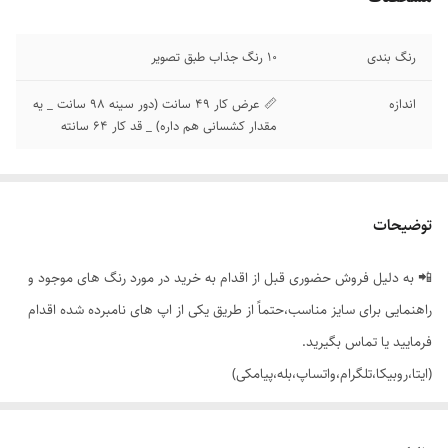
رنگ بندی
10 رنگ جذاب طبق تصویر
اندازه
📏 عرض کار 49 سانت (دور سینه 98 سانت _ یه
مقدار کشسانی هم داره) _ قد کار 64 سانته
توضیحات
📲 به دلیل فروش حضوری قبل از اقدام به خرید در مورد رنگ های موجود و
راهنمایی برای سایز مناسب،حتماً از طریق یکی از اپ های نامبرده شده اقدام
فرمایید یا تماس بگیرید.
(ایتا،روبیکا،تلگرام،واتساپ،بله،پیامکی)
🟣 تیشرت چاپ keep going با تنخور ساده و شیک