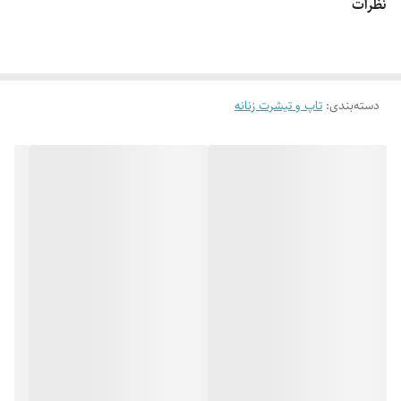
نظرات
👌 جنسش: سوپر نخ پنبه فوق العاده نرم و لطیف 😌
دسته‌بندی
:
تاپ و تیشرت زنانه
🎨 رنگ بندیش: تک رنگ مشکی طبق تصاویر (در صورت درخواست عکس
های بیشتر براتون ارسال میشه)_سه چاپ مختلف طبق تصاویر موجوده
✂️ فری سایزه: مناسب 38 تا 44_46
📏 عرض کار 49_50 سانت (دور سینه 98_100 سانت_یه مقدار کشسانی هم
داره)_قد کار 65_66 سانته
✅ ارسال فوری به سراسر کشور