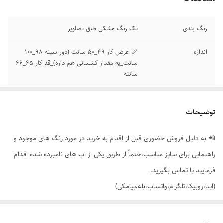
رنگ بندی
تک رنگ مشکی طبق تصاویر
اندازه
📏 عرض کار 49_50 سانت (دور سینه 98_100
سانت_یه مقدار کشسانی هم داره)_قد کار 65_66
سانته
توضیحات
📲 به دلیل فروش حضوری قبل از اقدام به خرید در مورد رنگ های موجود و
راهنمایی برای سایز مناسب،حتماً از طریق یکی از اپ های نامبرده شده اقدام
فرمایید یا تماس بگیرید.
(ایتا،روبیکا،تلگرام،واتساپ،بله،پیامکی)
🟣 تیشرت های فانتزی با 5 چاپ دوست داشتنی،با تنخور ساده و شیک