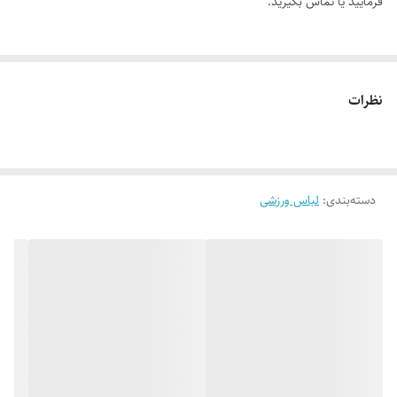
فرمایید یا تماس بگیرید.
🔵 بلوز اسپورت نيم زیپ آستین فینگر دار نایک برند IPAK 🔥
نظرات
👌 جنسش: آیس اعلا
🎨 رنگ بندیش: تک رنگ ارغوانی طبق تصویر
دسته‌بندی
:
لباس ورزشی
✂️ فری سایز: مناسب 36 تا 42_44
✅ ارسال فوری به سراسر کشور