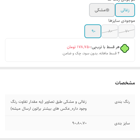
زغالی
مشکی
موجودی سایزها
90
80
70
هر قسط با ترب‌پی:
۱۷۸٬۷۵۰
تومان
۴ قسط ماهانه. بدون سود، چک و ضامن.
مشخصات
رنگ بندی
زغالی و مشکی طبق تصاویر (یه مقدار تفاوت رنگ
وجود داره_عکس های بیشتر براتون ارسال میشه)
سایز بندی
90،80،70