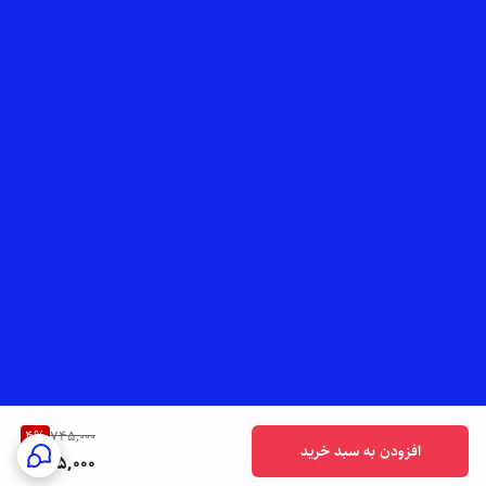
4
%
745,000
افزودن به سبد خرید
715,000