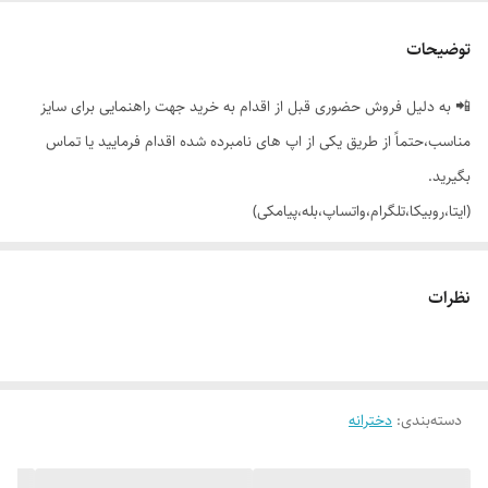
توضیحات
📲 به دلیل فروش حضوری قبل از اقدام به خرید جهت راهنمایی برای سایز
مناسب،حتماً از طریق یکی از اپ های نامبرده شده اقدام فرمایید یا تماس
بگیرید.
(ایتا،روبیکا،تلگرام،واتساپ،بله،پیامکی)
🔵 شلوار دخترانه دمپا گشاد (بوت کات) کمرکش طرح جیب با تنخور شیک و
نظرات
دوست داشتنی
👌 جنسش: سورن کشی گرم بالا، بسیار نرم و راحت،با کیفیت و دوخت بسیار
تمیز
دسته‌بندی
:
دخترانه