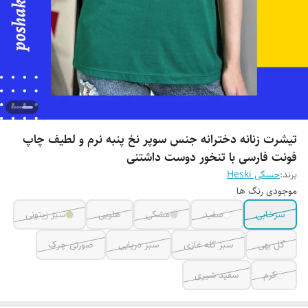
تیشرت زنانه دخترانه جنس سوپر نخ پنبه نرم و لطیف چاپ
فونت فارسی با تنخور دوست داشتنی
برند:
حسکی Heski
موجودی رنگ ها
سرخابی
سفید
مشکی
هلویی
سبز زیتونی
گل بهی
سبز کله غازی
سبز دریایی
صورتی چرک
کرم
سفید شیری