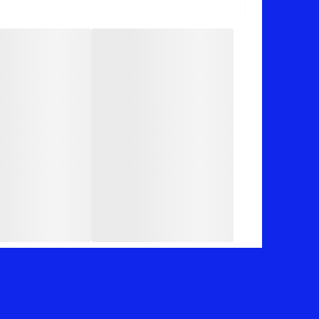
📏 عرض کار 50 سانت (دور سینه 100 سانت _ یه مقدار کشسانی هم داره) _ قد کار 64 سانته
✅ ارسال فوری به سراسر کشور