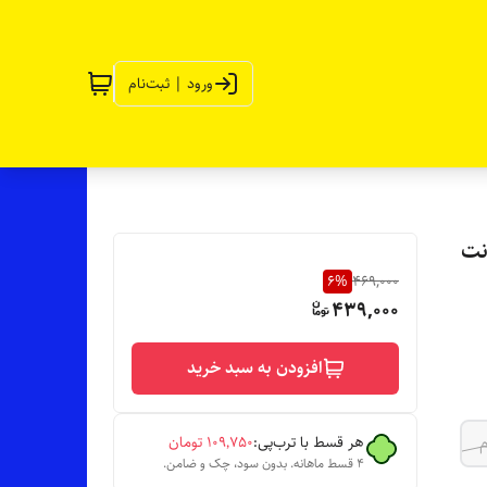
ورود | ثبت‌نام
نت
6
%
469,000
439,000
افزودن به سبد خرید
هر قسط با ترب‌پی:
۱۰۹٬۷۵۰
تومان
۴ قسط ماهانه. بدون سود، چک و ضامن.