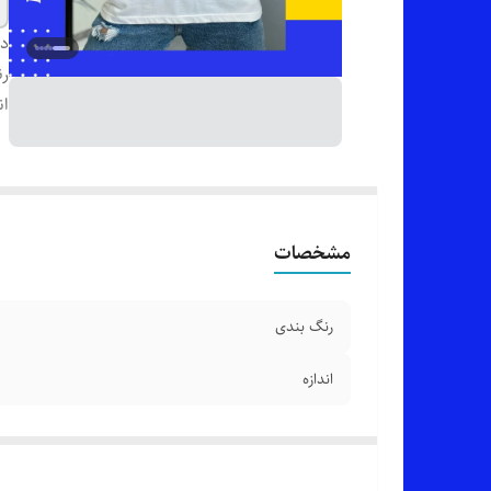
دس
رن
ان
مشخصات
رنگ بندی
اندازه