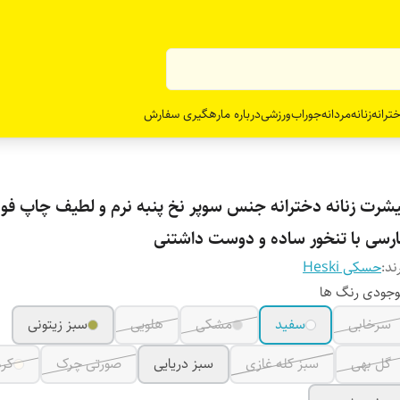
ترانه
زنانه
مردانه
جوراب
ورزشی
درباره ما
رهگیری سفارش
یشرت زنانه دخترانه جنس سوپر نخ پنبه نرم و لطیف چاپ فو
ارسی با تنخور ساده و دوست داشتنی
ند:
حسکی Heski
جودی رنگ ها
سرخابی
سفید
مشکی
هلویی
سبز زیتونی
گل بهی
سبز کله غازی
سبز دریایی
صورتی چرک
کرم