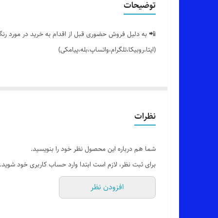
توضیحات
📲 به دلیل فروش حضوری قبل از اقدام به خرید در مورد رنگ 
(ایتا،روبیکا،تلگرام،واتساپ،بله،پیامکی)
🔵 تیشرت چاپ فونت فارسی (بعد عُمری کامَدی بِنشین زَمانی
👌 جنسش: سوپر نخ پنبه بسیار نرم،خنک و راحت 😌
نظرات
💯 تضمین جنس و چاپ محصول
شما هم درباره این محصول نظر خود را بنویسید.
برای ثبت نظر، لازم است ابتدا وارد حساب کاربری خود شوید.
🎨 رنگ بندیش: 11 رنگ جذاب طبق تصاویر (یه ذره تفاوت رنگ با عکس ها وجود داره،در صورت درخواست عکس های بیشتر براتون ارسال میشه)
افزودن نظر
✂️ سایز بندیش: فری سایزه مناسب 38_40 تا 46