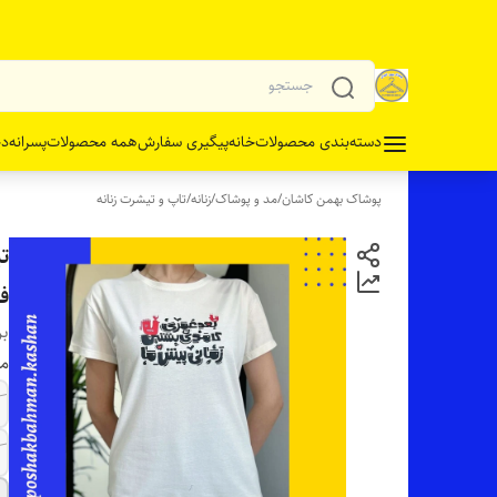
دسته‌بندی محصولات
خانه
پیگیری سفارش
همه محصولات
پسرانه
دخ
پوشاک بهمن کاشان
/
مد و پوشاک
/
زنانه
/
تاپ و تیشرت زنانه
ت
ف
بر
مو