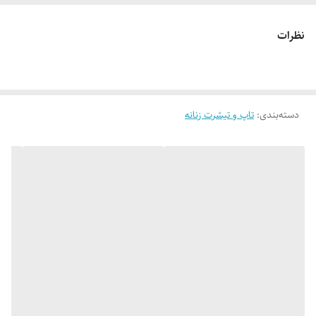
🔵 تیشرت لانگ لش قواره بزرگ چاپ لبخند
نظرات
👌 جنسش: سوپر نخ پنبه فوق العاده نرم و لطیف 😌
دسته‌بندی
:
تاپ و تیشرت زنانه
🎨 رنگ بندیش: 7 رنگ خوشگل طبق تصویر (در صورت درخواست عکس های
بیشتر براتون ارسال میشه)
✂️ فری سایزه: مناسب 40_42 (لش) تا 48
📏 عرض کار 54 سانت (دور سینه 108 سانت_یه مقدار کشسانی هم داره)_قد
کار 72 سانته
✅ ارسال فوری به سراسر کشور