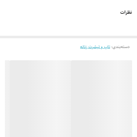
🔵 تیشرت کراپ چاپ فانتزی با تنخور ساده و شیک
نظرات
👌 جنسش: سوپر نخ پنبه فوق العاده نرم و لطیف 😌
دسته‌بندی
:
تاپ و تیشرت زنانه
🎨 رنگ بندیش: 6 رنگ جذاب طبق تصاویر (در صورت درخواست عکس های
بیشتر براتون ارسال میشه)
✂️ فری سایزه: مناسب 38 تا 42
📏 عرض کار 40 سانت (دور سینه 80 سانت_یه مقدار کشسانی هم داره) _ قد
کار 47 سانته
✅ ارسال فوری به سراسر کشور