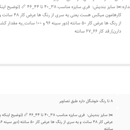
دازه
:
✂️ سایز بندیش: فری سایزه مناسب 38_40 تا 44
کارهامون میکس هست یعنی یه سری 
از رنگ ها عرض کار 50 سانته (دور سینه 96 و 100 سا
دارن)_قد کار 66_67 سانته
8 تا رنگ خوشگل داره طبق تصاویر
✂️ سایز بندیش: فری سایزه منا
سانته