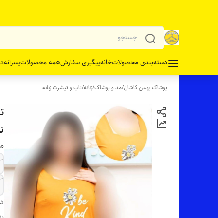
دسته‌بندی محصولات
خانه
پیگیری سفارش
همه محصولات
پسرانه
دخ
پوشاک بهمن کاشان
/
مد و پوشاک
/
زنانه
/
تاپ و تیشرت زنانه
ن
مو
دس
رن