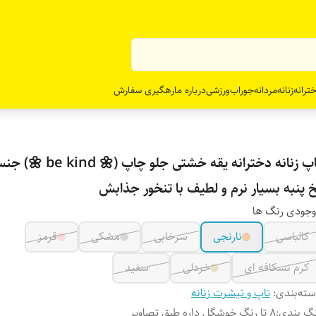
ترانه
زنانه
مردانه
جوراب
ورزشی
درباره ما
رهگیری سفارش
تاپ زنانه دخترانه یقه خشتی جلو چ
خ پنبه بسیار نرم و لطیف با تنخور جذابش
جودی رنگ ها
کالباسی
نارنجی
سرخابی
مشکی
قرمز
کرم نسکافه ای
خردلی
سفید
ته‌بندی
:
تاپ و تیشرت زنانه
گ بندی
:
8 تا رنگ خوشگل داره طبق تصاویر