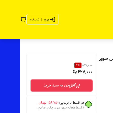
ورود | ثبت‌نام
اپ (🌼 be kind 🌼) جنس سوپر
4
%
657,000
627,000
افزودن به سبد خرید
هر قسط با ترب‌پی:
۱۵۶٬۷۵۰
تومان
۴ قسط ماهانه. بدون سود، چک و ضامن.