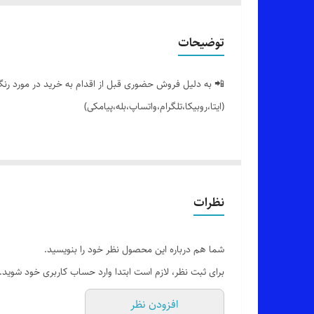
توضیحات
📲 به دلیل فروش حضوری قبل از اقدام به خرید در مورد رنگ 
(ایتا،روبیکا،تلگرام،واتساپ،بله،پیامکی)
🔵 تاپ یقه خشتی جلو چاپ (🌼be kind 🌼) با تنخور فوق العاده جذابش
👌 جنسش: سوپر نخ پنبه،بسیار نرم،لطیف و با کیفیت
نظرات
🎨 رنگ بندیش: 8 تا رنگ خوشگل داره طبق تصاویر
شما هم درباره این محصول نظر خود را بنویسید.
برای ثبت نظر، لازم است ابتدا وارد حساب کاربری خود شوید.
✂️ سایزبندیش: فری سایزه مناسب 38_40 تا 44_46
افزودن نظر