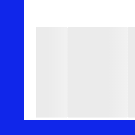
📏 (توضیح اینکه پک این کارهامون میکس هست یعنی یه سری از رنگ ها عرض کار 48 سانت و یه سری از رنگ ها عرض کار 50 سانته (دور سینه 96 و 100 سانت_یه مقدار کشسانی هم دارن)_قد کار