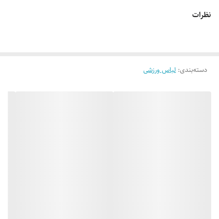
🔵 اورال (سرهمی) کاپ دار پشت چین دار،کش alo + هدبند برند محبوب
نظرات
IPAK با تنخور بسیار شیک
👌 جنسش: چیکا گرم بالا،بسیار نرم و لطیف با کشسانی عالی
دسته‌بندی
:
لباس ورزشی
🎨 رنگ بندیش: 2 تا طرح و رنگ خوشگل داره طبق تصاویر (یه ذره تفاوت رنگ
با عکس های ژورنالی وجود داره_عکس های بیشتر براتون ارسال میشه)
✂️ فری سایزه: مناسب 38 تا 44
📏 قد کار: 143 سانته
✅ ارسال فوری به سراسر کشور