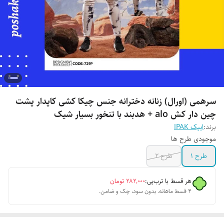
سرهمی (اورال) زنانه دخترانه جنس چیکا کشی کاپدار پشت
چین دار کش alo + هدبند با تنخور بسیار شیک
برند:
ایپک IPAK
موجودی طرح ها
طرح 1
طرح 2
هر قسط با ترب‌پی:
۲۸۲٬۰۰۰
تومان
۴ قسط ماهانه. بدون سود، چک و ضامن.