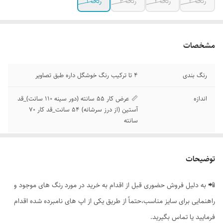
رنگ 3
رنگ 2
رنگ 4
رنگ 1
مشخصات
رنگ بندی
4 تا ترکیب رنگ خوشگل داره طبق تصاویر
اندازه
📏 عرض کار 55 سانته (دور سینه 110 سانت)_قد
آستین (از درز سرشانه) 54 سانت_قد کار 70
سانته
توضیحات
📲 به دلیل فروش حضوری قبل از اقدام به خرید در مورد رنگ های موجود و
راهنمایی برای سایز مناسب،حتماً از طریق یکی از اپ های نامبرده شده اقدام
فرمایید یا تماس بگیرید.