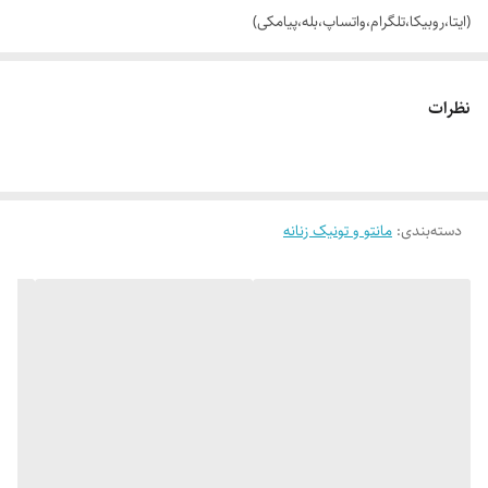
(ایتا،روبیکا،تلگرام،واتساپ،بله،پیامکی)
🔵 شومیز آبرنگی قواره بزرگ یقه هفت سه دکمه (دکمه ها باز میشه) آستینش
نظرات
از داخل بند هم داره و کوتاه میشه مناسب مجالس و دورهمی ها با تنخور فوق
العاده شیک
دسته‌بندی
:
مانتو و تونیک زنانه
👌 جنسش: کرپ اندونزی درجه یک بسیار سبک،خنک و راحت با ریزش عالی
🎨 رنگ بندیش: 4 تا ترکیب رنگ خوشگل داره طبق تصاویر (یه مقدار تفاوت
رنگ وجود داره_عکس های بیشتر براتون ارسال میشه)
✂️ سایز بندیش: فری سایزه مناسب 40_42 تا 50
📏 عرض کار 60 سانته (دور سینه 120 سانت)_قد آستین (از بغل یقه) 60