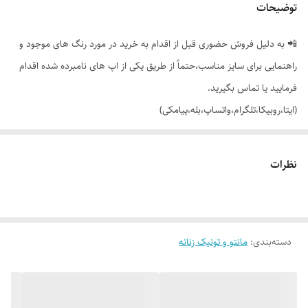
توضیحات
📲 به دلیل فروش حضوری قبل از اقدام به خرید در مورد رنگ های موجود و
راهنمایی برای سایز مناسب،حتماً از طریق یکی از اپ های نامبرده شده اقدام
فرمایید یا تماس بگیرید.
(ایتا،روبیکا،تلگرام،واتساپ،بله،پیامکی)
🔵 کت ترک عصایی جلو باز جیب دار مغزی دوزی با تنخور فوق العاده شیک
نظرات
👌 جنسش: ژاکارد بسیار لطیف و راحت
دسته‌بندی
:
مانتو و تونیک زنانه
🎨 رنگ بندیش: 4 تا رنگ خوشگل داره طبق تصاویر (یه مقدار تفاوت رنگ
وجود داره_عکس های بیشتر براتون ارسال میشه)
✂️ سایز بندیش: فری سایزه مناسب 38_40 تا 48