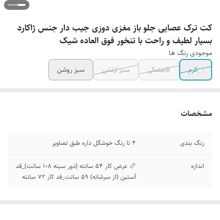
کت ترک عصایی جلو باز مغزی دوزی جیب دار جنس ژاکارد
بسیار لطیف و راحت با تنخور فوق العاده شیک
موجودی رنگ ها
کرم
مشکی
سبز ارتشی
سبز روشن
مشخصات
رنگ بندی
4 تا رنگ خوشگل داره طبق تصاویر
اندازه
📏 عرض کار 54 سانته (دور سینه 108 سانت)_قد
آستین (از سرشانه) 59 سانت_قد کار 72 سانته