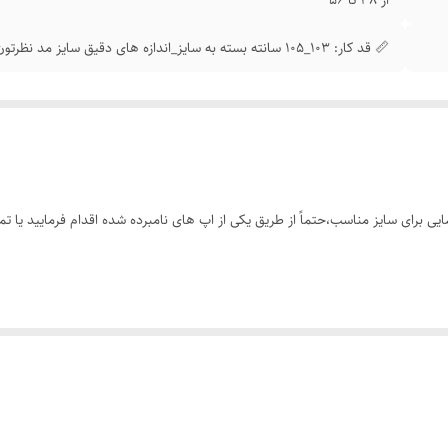
📏 قد کار: 103_105 سانته بسته به سایز_اندازه های دقیق سایز مد نظرتون موقع ثبت سفارش براتون ارسال میشه
 برای سایز مناسب،حتماً از طریق یکی از اپ های نامبرده شده اقدام فرمایید یا تم
ر فوق العاده شیک