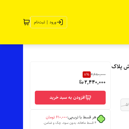
ورود | ثبت‌نام
ش پلاک
8
%
2,680,000
2,440,000
افزودن به سبد خرید
5
هر قسط با ترب‌پی:
۶۱۰٬۰۰۰
تومان
۴ قسط ماهانه. بدون سود، چک و ضامن.