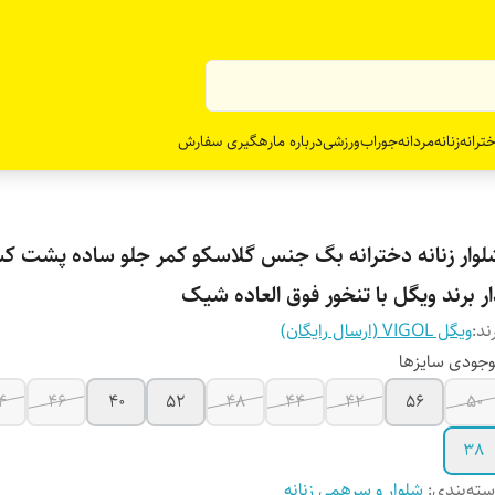
ترانه
زنانه
مردانه
جوراب
ورزشی
درباره ما
رهگیری سفارش
لوار زنانه دخترانه بگ جنس گلاسکو کمر جلو ساده پشت ک
ر برند ویگل با تنخور فوق العاده شیک
ند:
ویگل VIGOL (ارسال رایگان)
جودی سایزها
4
46
40
52
48
44
42
56
50
38
ته‌بندی
:
شلوار و سرهمی زنانه