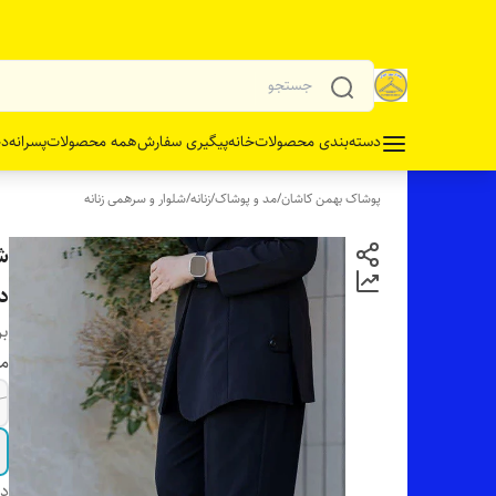
دسته‌بندی محصولات
خانه
پیگیری سفارش
همه محصولات
پسرانه
دخ
پوشاک بهمن کاشان
/
مد و پوشاک
/
زنانه
/
شلوار و سرهمی زنانه
ش
دا
بر
مو
دس