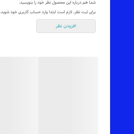
شما هم درباره این محصول نظر خود را بنویسید.
برای ثبت نظر، لازم است ابتدا وارد حساب کاربری خود شوید.
🎨 رنگ بندیش: تک رنگ مشکی طبق تصاویره (عکس ژورنالی
افزودن نظر
✂️ سایزبندیش: از 38 تا 56
📏 قد کار: 103_105 سانته بسته به سایز_اندازه های دقیق سایز مد نظرتون موقع ثبت سفارش براتون ارسال میشه.
✅ ارسال فوری به سراسر کشور