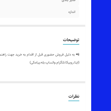
اندازه
توضیحات
📲 به دلیل فروش حضوری قبل از اقدام به خرید جهت راهنمایی
(ایتا،روبیکا،تلگرام،واتساپ،بله،پیامکی)
🟣 شلوار زنانه بگ،کمر جلو ساده_پشت کش پلاک دار با تنخو
👌 جنسش: گلاسکو درجه یک با دوخت بسیار تمیز
نظرات
💯 ضمانت: بدون پرز شدن،آبرفت،رنگ رفت و زانو انداختن