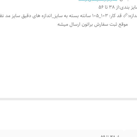
یز بندی
:
از 38 تا 56
دازه
:
📏 قد کار: 103_105 سانته بسته به سایز_اندازه های دقیق سایز مد 
موقع ثبت سفارش براتون ارسال میشه
از 38 تا 56