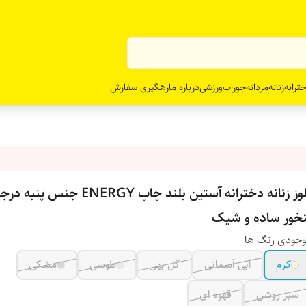
ترانه
زنانه
مردانه
جوراب
ورزشی
درباره ما
رهگیری سفارش
بلوز زنانه دخترانه آستین بلند چاپ ENERGY 
نخور ساده و شیک
جودی رنگ ها
کرم
آبی آسمانی
گل بهی
طوسی
مشکی
سبز روشن
قهوه ای