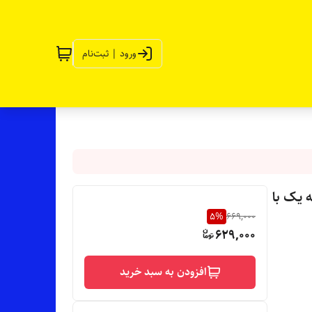
ورود | ثبت‌نام
جنس پنبه درجه یک با
5
%
669,000
629,000
افزودن به سبد خرید