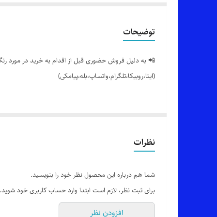
توضیحات
📲 به دلیل فروش حضوری قبل از اقدام به خرید در مورد رنگ 
(ایتا،روبیکا،تلگرام،واتساپ،بله،پیامکی)
👌 یه بلوز پاییزی خوشگل با یه چاپ دوست داشتنی
🔵 بلوز آستین بلند بغل چاکدار جلو چاپ ENERGY،با تنخور ساده و شیک
نظرات
👌 جنسش: پنبه درجه یک،بسیار نرم و لطیف
شما هم درباره این محصول نظر خود را بنویسید.
برای ثبت نظر، لازم است ابتدا وارد حساب کاربری خود شوید.
🎨 رنگ بندیش: 7 تا رنگ خوشگل داره طبق تصویر (یه ذره تفاوت رنگ وجود داره_عکس های بیشتر براتون ارسال میشه)
افزودن نظر