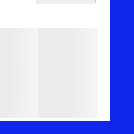
✂️ سایزبندیش: فری سایزه مناسب 40 تا 48
📏 عرض کار 53 سانت (دور سینه 106 سانت_یه مقدار کشسانی هم داره)_قد کار 69 سانته_قد آستین (از سرشانه) 55 سانته
✅ ارسال فوری به سراسر کشور