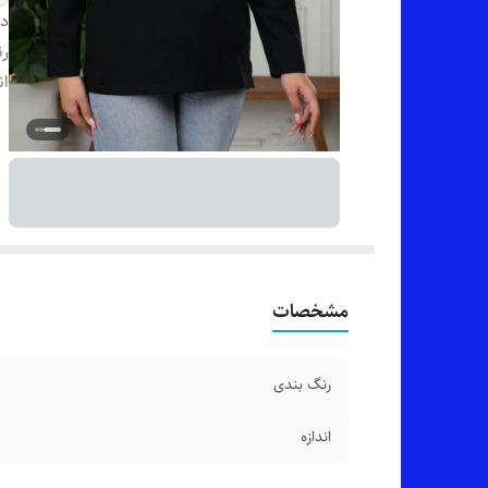
دس
رن
ان
مشخصات
رنگ بندی
اندازه