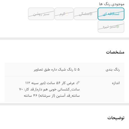
موجودی رنگ ها
نسکافه ای
مشکی
کرم
سبز روشن
سبز تیره
مشخصات
رنگ بندی
5 تا رنگ شیک داره طبق تصاویر
اندازه
📏 عرض کار 56 سانت (دور سینه 112
سانت_کشسانی خوبی هم داره)_قد کار: 70
سانته_قد آستین (از سرشانه) 46 سانته
توضیحات