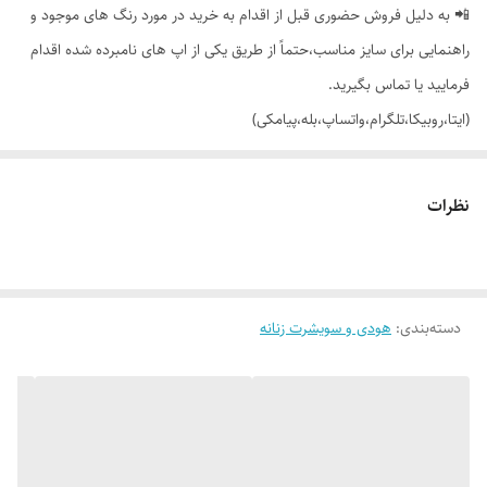
📲 به دلیل فروش حضوری قبل از اقدام به خرید در مورد رنگ های موجود و
راهنمایی برای سایز مناسب،حتماً از طریق یکی از اپ های نامبرده شده اقدام
فرمایید یا تماس بگیرید.
(ایتا،روبیکا،تلگرام،واتساپ،بله،پیامکی)
🔵 هودی اسپورت کلاهدار طرحدار جلو استیکر، با تنخور جذابش
نظرات
👌 جنسش: فیتیله گرم بالا وارداتی، بسیار نرم و راحت
دسته‌بندی
:
🎨 رنگ بندیش: 5 تا رنگ شیک داره طبق تصاویر
هودی و سویشرت زنانه
✂️ سایز بندیش: فری سایزه مناسب 38_40 (لش) تا 48_50
📏 عرض کار 56 سانت (دور سینه 112 سانت_کشسانی خوبی هم داره)_قد کار: