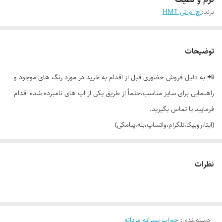
برند:
اچ ام تی HMT
توضیحات
📲 به دلیل فروش حضوری قبل از اقدام به خرید در مورد رنگ های موجود و
راهنمایی برای سایز مناسب،حتماً از طریق یکی از اپ های نامبرده شده اقدام
فرمایید یا تماس بگیرید.
(ایتا،روبیکا،تلگرام،واتساپ،بله،پیامکی)
🔵 جوراب ساقدار ساده پسرانه مردانه اچ ام تی
نظرات
👌 جنسش: نخ پنبه اعلا
دسته‌بندی
:
جوراب پسرانه مردانه
🎨 رنگ بندیش: تک رنگ مشکی طبق تصویر