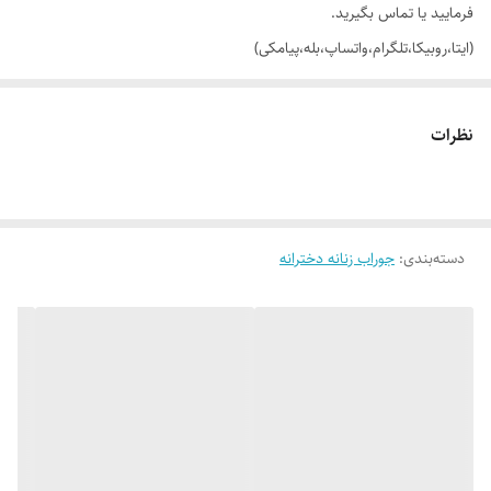
فرمایید یا تماس بگیرید.
(ایتا،روبیکا،تلگرام،واتساپ،بله،پیامکی)
🔵 جوراب ساقدار فانتزی طرحدار فینو
نظرات
👌 جنسش: نخ پنبه درجه یک
دسته‌بندی
:
جوراب زنانه دخترانه
🎨 رنگ بندیش: سفید شیری - طوسی - مشکی - کرمی ( طرح ها طبق تصویر )
✂️ سایز بندیش: فری سایز مناسب 37 تا 42
✅ ارسال فوری به سراسر کشور