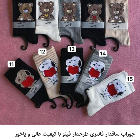
جوراب ساقدار فانتزی طرحدار فینو با کیفیت عالی و پاخور