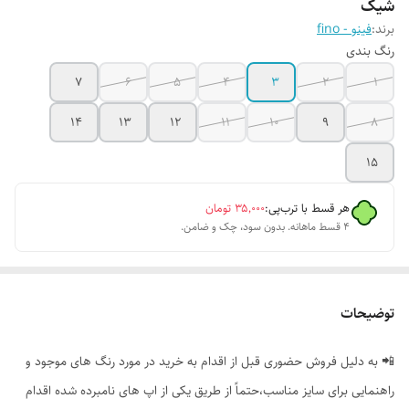
شیک
برند:
فینو - fino
رنگ بندی
7
6
5
4
3
2
1
14
13
12
11
10
9
8
15
هر قسط با ترب‌پی:
۳۵٬۰۰۰
تومان
۴ قسط ماهانه. بدون سود، چک و ضامن.
توضیحات
📲 به دلیل فروش حضوری قبل از اقدام به خرید در مورد رنگ های موجود و
راهنمایی برای سایز مناسب،حتماً از طریق یکی از اپ های نامبرده شده اقدام