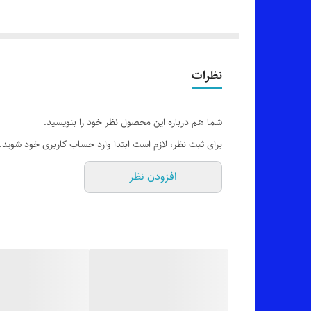
🔵 جوراب مچی طرحدار فانتزی آوا
👌 جنسش: نخ پنبه درجه یک
نظرات
🎨 رنگ بندیش: طبق تصویر
شما هم درباره این محصول نظر خود را بنویسید.
برای ثبت نظر، لازم است ابتدا وارد حساب کاربری خود شوید.
✂️ سایز بندیش: فری سایز مناسب 36 تا 40
افزودن نظر
✅ ارسال فوری به سراسر کشور