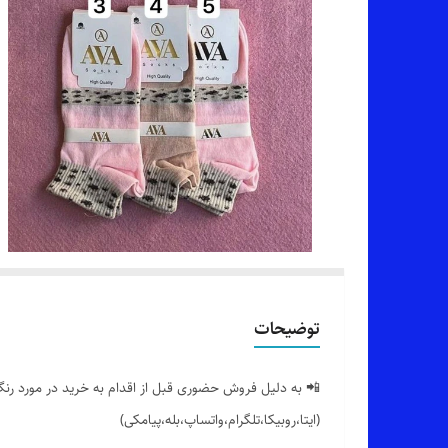
توضیحات
📲 به دلیل فروش حضوری قبل از اقدام به خرید در مورد رنگ 
(ایتا،روبیکا،تلگرام،واتساپ،بله،پیامکی)