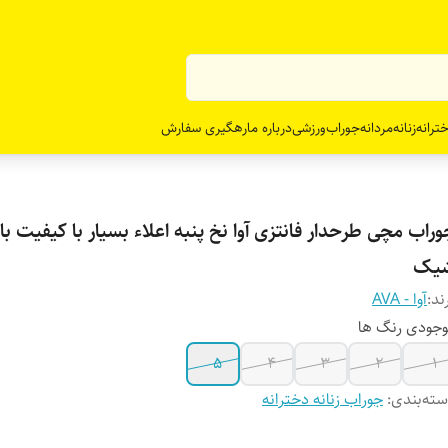
ترانه
زنانه
مردانه
جوراب
ورزشی
درباره ما
رهگیری سفارش
راب مچی طرحدار فانتزی آوا نخ پنبه اعلاء بسیار با کیفیت با 
یک
ند:
آوا - AVA
جودی رنگ ها
5
4
3
2
1
ته‌بندی
:
جوراب زنانه دخترانه