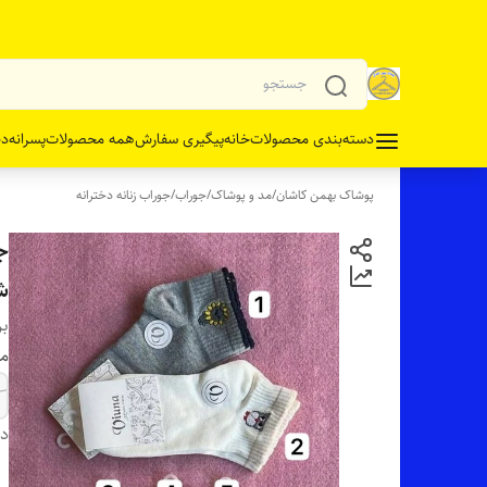
دسته‌بندی محصولات
خانه
پیگیری سفارش
همه محصولات
پسرانه
دخ
پوشاک بهمن کاشان
/
مد و پوشاک
/
جوراب
/
جوراب زنانه دخترانه
جو
ش
بر
مو
دس