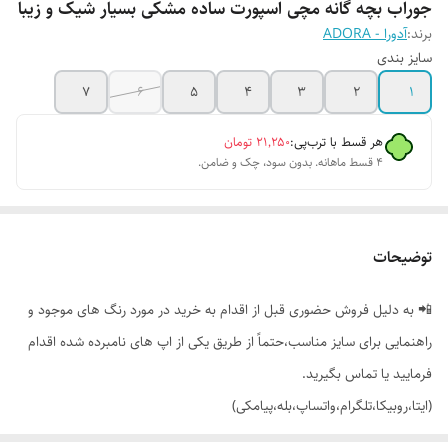
جوراب بچه گانه مچی اسپورت ساده مشکی بسیار شیک و زیبا
برند:
آدورا - ADORA
سایز بندی
7
6
5
4
3
2
1
هر قسط با ترب‌پی:
۲۱٬۲۵۰
تومان
۴ قسط ماهانه. بدون سود، چک و ضامن.
توضیحات
📲 به دلیل فروش حضوری قبل از اقدام به خرید در مورد رنگ های موجود و
راهنمایی برای سایز مناسب،حتماً از طریق یکی از اپ های نامبرده شده اقدام
فرمایید یا تماس بگیرید.
(ایتا،روبیکا،تلگرام،واتساپ،بله،پیامکی)