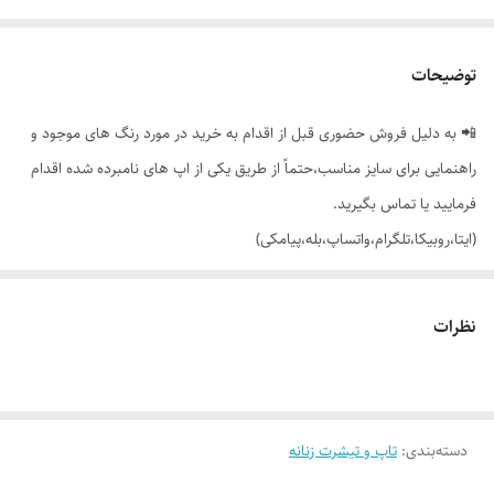
توضیحات
📲 به دلیل فروش حضوری قبل از اقدام به خرید در مورد رنگ های موجود و
راهنمایی برای سایز مناسب،حتماً از طریق یکی از اپ های نامبرده شده اقدام
فرمایید یا تماس بگیرید.
(ایتا،روبیکا،تلگرام،واتساپ،بله،پیامکی)
🔵 تاپ یقه تور دلبری مناسب استفاده ی زیر مانتو، کت و روزمره با تنخور
نظرات
بسیار شیک و جذاب
👌 جنسش: ویسکوز فوق العاده نرم، لطیف و راحت
دسته‌بندی
:
تاپ و تیشرت زنانه
🎨 رنگ بندیش: تک رنگ مشکی طبق تصویر