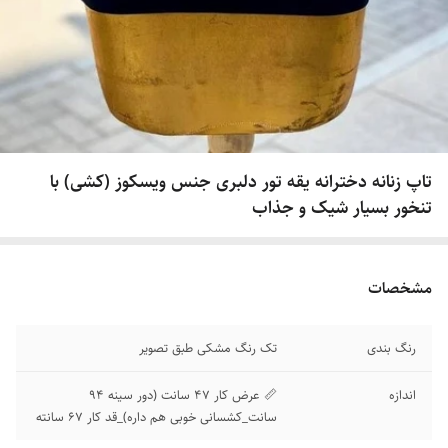
تاپ زنانه دخترانه یقه تور دلبری جنس ویسکوز (کشی) با
تنخور بسیار شیک و جذاب
مشخصات
رنگ بندی
تک رنگ مشکی طبق تصویر
اندازه
📏 عرض کار 47 سانت (دور سینه 94
سانت_کشسانی خوبی هم داره)_قد کار 67 سانته