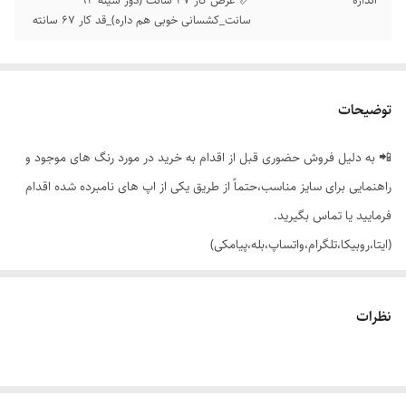
اندازه
📏 عرض کار 47 سانت (دور سینه 94
سانت_کشسانی خوبی هم داره)_قد کار 67 سانته
توضیحات
📲 به دلیل فروش حضوری قبل از اقدام به خرید در مورد رنگ های موجود و
راهنمایی برای سایز مناسب،حتماً از طریق یکی از اپ های نامبرده شده اقدام
فرمایید یا تماس بگیرید.
(ایتا،روبیکا،تلگرام،واتساپ،بله،پیامکی)
🔵 تاپ حلقه ای یقه گرد با تنخور ساده و شیک
نظرات
👌 جنسش: فانریپ پنبه کبریتی، بسیار نرم و لطیف