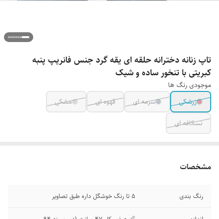
تاپ زنانه دخترانه حلقه ای یقه گرد جنس فانریپ پنبه
کبریتی با تنخور ساده و شیک
موجودی رنگ ها
زرشکی
سرمه ای
قهوه ای
مشکی
نسکافه ای
مشخصات
رنگ بندی
5 تا رنگ خوشگل داره طبق تصاویر