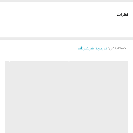
🔵 کار جدید، بادی حلقه ای یقه اسکی پلنگی چاپ miu miu
نظرات
👌جنسش: فانریپ کبریتی با کشسانی عالی
دسته‌بندی
:
تاپ و تیشرت زنانه
🎨رنگ بندیش: سه رنگ شیک قهوه‌ای، کرم و طوسی طبق تصاویر
✂️ سایزبندیش: فری سایزه مناسب 38 تا 44_46
📏 عرض کار 43 سانت (دور سینه 86 سانت_کشسانی خوبی هم داره)_قد
آستین (از سرشانه) 66 سانت_قد کار به دلیل وجود قزن از 74 تا 76 سانت
متغیر میباشد.
✅ ارسال فوری به سراسر کشور