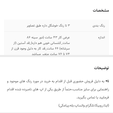
مشخصات
رنگ بندی
3 تا رنگ خوشگل داره طبق تصاویر
اندازه
عرض کار 43 سانت (دور سینه 86
سانت_کشسانی خوبی هم داره)_قد آستین (از
سرشانه) 66 سانت_قد کار به دلیل وجود قزن از
74 تا 76 سانت متغیر میباشد
توضیحات
📲 به دلیل فروش حضوری قبل از اقدام به خرید در مورد رنگ های موجود و
راهنمایی برای سایز مناسب،حتماً از طریق یکی از اپ های نامبرده شده اقدام
فرمایید یا تماس بگیرید.
(ایتا،روبیکا،تلگرام،واتساپ،بله،پیامکی)