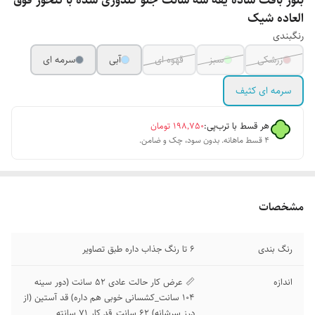
بلوز بافت ساده یقه سه سانت جلو گلدوزی شده با تنخور فوق
العاده شیک
رنگبندی
زرشکی
سبز
قهوه ای
آبی
سرمه ای
سرمه ای کثیف
هر قسط با ترب‌پی:
۱۹۸٬۷۵۰
تومان
۴ قسط ماهانه. بدون سود، چک و ضامن.
مشخصات
رنگ بندی
6 تا رنگ جذاب داره طبق تصاویر
اندازه
📏 عرض کار حالت عادی 52 سانت (دور سینه
104 سانت_کشسانی خوبی هم داره) قد آستین (از
درز سرشانه) 62 سانت_قد کار 71 سانته