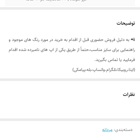
توضیحات
📲 به دلیل فروش حضوری قبل از اقدام به خرید در مورد رنگ های موجود و
راهنمایی برای سایز مناسب،حتماً از طریق یکی از اپ های نامبرده شده اقدام
فرمایید یا تماس بگیرید.
(ایتا،روبیکا،تلگرام،واتساپ،بله،پیامکی)
🔵بلوز بافت ساده یقه سه سانت جلو گلدوزی شده با تنخور فوق العاده شیک
نظرات
👌 جنسش : بافت ریز (متراکم) بسیار نرم، لطیف و باکیفیت
دسته‌بندی
:
مردانه
🎨 رنگ بندیش: 6 تا رنگ جذاب داره طبق تصاویر (یه ذره تفاوت رنگ با عکس
ها وجود داره)