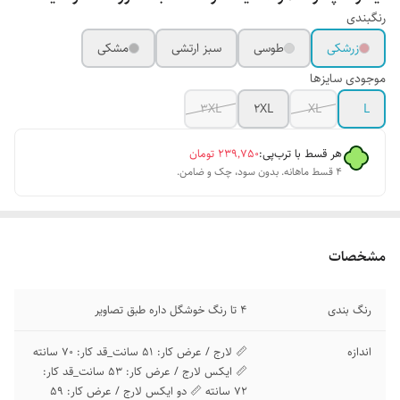
رنگبندی
زرشکی
طوسی
سبز ارتشی
مشکی
موجودی سایزها
3XL
2XL
XL
L
هر قسط با ترب‌پی:
۲۳۹٬۷۵۰
تومان
۴ قسط ماهانه. بدون سود، چک و ضامن.
مشخصات
رنگ بندی
4 تا رنگ خوشگل داره طبق تصاویر
اندازه
📏 لارج / عرض کار: 51 سانت_قد کار: 70 سانته
📏 ایکس لارج / عرض کار: 53 سانت_قد کار:
72 سانته 📏 دو ایکس لارج / عرض کار: 59