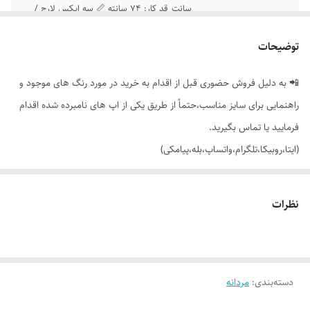
سانت_قد کار: 74 سانته 📏 سه ایکس لارج /
عرض کار: 61 سانت_قد کار: 77 سانته
توضیحات
📲 به دلیل فروش حضوری قبل از اقدام به خرید در مورد رنگ های موجود و
راهنمایی برای سایز مناسب،حتماً از طریق یکی از اپ های نامبرده شده اقدام
فرمایید یا تماس بگیرید.
(ایتا،روبیکا،تلگرام،واتساپ،بله،پیامکی)
🔵 تیشرت پسرانه مردانه یقه گرد ساده
نظرات
👌 جنسش: سوپر نخ پنبه لاکرا ، بسیار نرم و لطیف
دسته‌بندی
:
🎨 رنگ بندیش: 4 تا رنگ خوشگل داره طبق تصاویر
مردانه