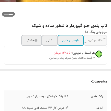
تاپ بندی جلو گیپوردار با تنخور ساده و شیک
موجودی رنگ ها
طوسی تیره
طوسی روشن
زغالی
مشکی
هر قسط با ترب‌پی:
۱۱۳٬۷۵۰
تومان
۴ قسط ماهانه. بدون سود، چک و ضامن.
مشخصات
رنگ بندی
4 تا رنگ خوشگل داره طبق تصاویر
اندازه
📏 عرض کار 44 سانت (دور سینه 88