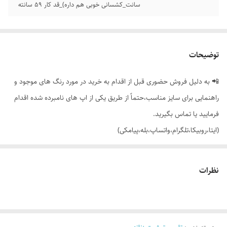
سانت_کشسانی خوبی هم داره)_قد کار 59 سانته
توضیحات
📲 به دلیل فروش حضوری قبل از اقدام به خرید در مورد رنگ های موجود و
راهنمایی برای سایز مناسب،حتماً از طریق یکی از اپ های نامبرده شده اقدام
فرمایید یا تماس بگیرید.
(ایتا،روبیکا،تلگرام،واتساپ،بله،پیامکی)
🔵 تاپ بندی جلو گیپوردار با تنخور ساده و شیک
نظرات
👌 جنسش: فانریپ پنبه کبریتی، بسیار نرم و لطیف