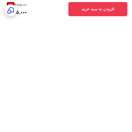
6
%
485,000
افزودن به سبد خرید
455,000
برگشت به بالا
ارسال فوری به سراسر کشور
پشتیبانی هفت روز هفته
24/7