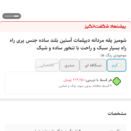
شومیز یقه مردانه دیپلمات آستین بلند ساده جنس پری راه
راه بسیار سبک و راحت با تنخور ساده و شیک
موجودی رنگ ها
کرم
نسکافه ای
سدری
مشکی
هر قسط با ترب‌پی:
۲۱۴٬۲۵۰
تومان
۴ قسط ماهانه. بدون سود، چک و ضامن.
مشخصات
رنگ بندی
4 تا رنگ خوشگل داره طبق تصاویر