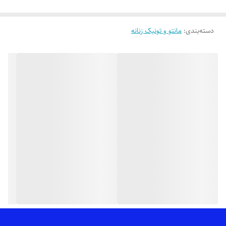
👌 جنسش: پری راه راه، بسیار سبک و راحت
دسته‌بندی
:
مانتو و تونیک زنانه
🎨 رنگ بندیش: 4 تا رنگ خوشگل داره طبق تصاویر (یه ذره تفاوت رنگ وجود
داره)
✂️ سایز بندیش: فری سایزه مناسب 38_40 تا 46
📏 عرض کار 55 سانته (دور سینه 110 سانت)_قد آستین (از سرشانه) 55
سانت_قد کار 76 سانته
✅ ارسال فوری به سراسر کشور