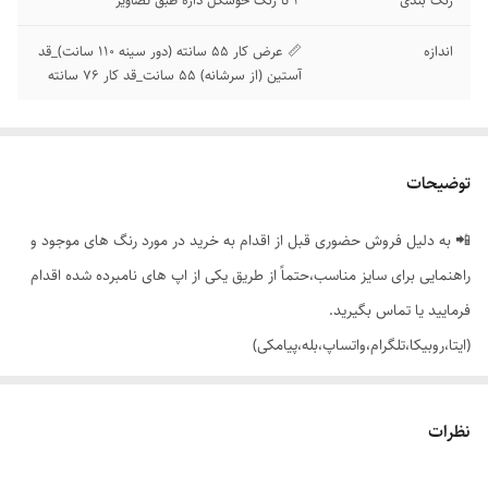
اندازه
📏 عرض کار 55 سانته (دور سینه 110 سانت)_قد
آستین (از سرشانه) 55 سانت_قد کار 76 سانته
توضیحات
📲 به دلیل فروش حضوری قبل از اقدام به خرید در مورد رنگ های موجود و
راهنمایی برای سایز مناسب،حتماً از طریق یکی از اپ های نامبرده شده اقدام
فرمایید یا تماس بگیرید.
(ایتا،روبیکا،تلگرام،واتساپ،بله،پیامکی)
🔵 شومیز یقه مردانه دیپلمات آستین بلند (مچی دکمه خور) پیله دار با تنخور
نظرات
ساده و شیک