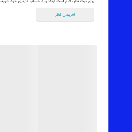
برای ثبت نظر، لازم است ابتدا وارد حساب کاربری خود شوید.
✂️ فری سایزه : مناسب 40 (لش) تا 48_50
افزودن نظر
📏 عرض کار 55 سانت (دور سینه 110 سانت_یه مقدار کشسانی هم داره)_قد آستین (از بغل یقه) 45 سانت_قد کار 77 سانته
✅ ارسال فوری به سراسر کشور