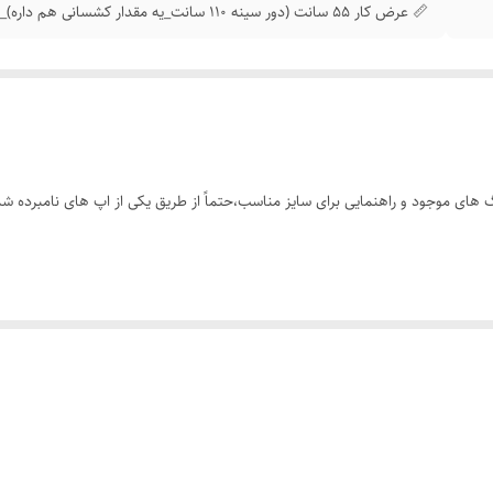
📏 عرض کار 55 سانت (دور سینه 110 سانت_یه مقدار کشسانی هم داره)_قد آستین (از بغل یقه) 45 سانت_قد کار 76 سانته
های موجود و راهنمایی برای سایز مناسب،حتماً از طریق یکی از اپ های نامبرده شده
وست داشتنی