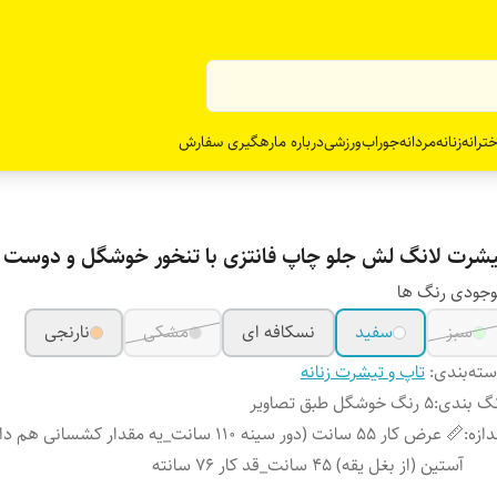
ترانه
زنانه
مردانه
جوراب
ورزشی
درباره ما
رهگیری سفارش
یشرت لانگ لش جلو چاپ فانتزی با تنخور خوشگل و دوست 
جودی رنگ ها
سبز
سفید
نسکافه ای
مشکی
نارنجی
ته‌بندی
:
تاپ و تیشرت زنانه
گ بندی
:
5 رنگ خوشگل طبق تصاویر
دازه
:
📏 عرض کار 55 سانت (دور سینه 110 سانت_یه مقدار کشسانی 
آستین (از بغل یقه) 45 سانت_قد کار 76 سانته