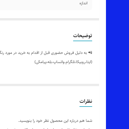
اندازه
توضیحات
📲 به دلیل فروش حضوری قبل از اقدام به خرید در مورد رنگ 
(ایتا،روبیکا،تلگرام،واتساپ،بله،پیامکی)
🔵 تیشرت لانگ لش جلو چاپ فانتزی با تنخور خوشگل و د
👌 جنسش: سوپر نخ پنبه گرم بالا (نخ 28)، فوق العاده نرم و لطیف 😌
نظرات
🎨 رنگ بندیش: 5 تا رنگ شیک داره طبق تصاویر (چاپ هر رنگ متفاوت هست_در صورت درخواست عکس های بیشتر براتون ارسال میشه)
شما هم درباره این محصول نظر خود را بنویسید.