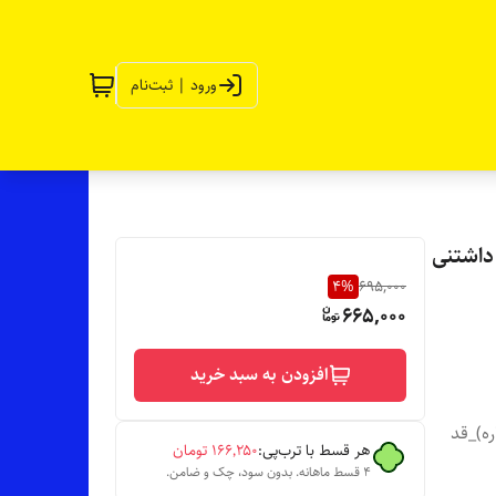
ورود | ثبت‌نام
داشتنی
4
%
695,000
665,000
افزودن به سبد خرید
هم داره)_قد
هر قسط با ترب‌پی:
۱۶۶٬۲۵۰
تومان
۴ قسط ماهانه. بدون سود، چک و ضامن.