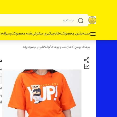
دسته‌بندی محصولات
خانه
پیگیری سفارش
همه محصولات
پسرانه
دخ
پوشاک بهمن کاشان
/
مد و پوشاک
/
زنانه
/
تاپ و تیشرت زنانه
ت
مو
دس
رن
ان