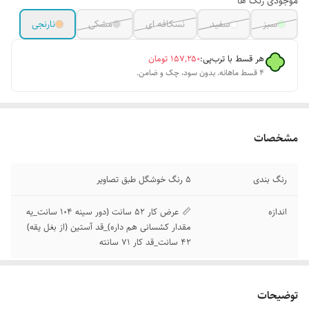
موجودی رنگ ها
سبز
سفید
نسکافه ای
مشکی
نارنجی
هر قسط با ترب‌پی:
۱۵۷٬۲۵۰
تومان
۴ قسط ماهانه. بدون سود، چک و ضامن.
مشخصات
رنگ بندی
5 رنگ خوشگل طبق تصاویر
اندازه
📏 عرض کار 52 سانت (دور سینه 104 سانت_یه
مقدار کشسانی هم داره)_قد آستین (از بغل یقه)
42 سانت_قد کار 71 سانته
توضیحات