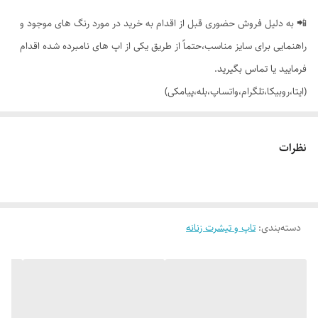
📲 به دلیل فروش حضوری قبل از اقدام به خرید در مورد رنگ های موجود و
راهنمایی برای سایز مناسب،حتماً از طریق یکی از اپ های نامبرده شده اقدام
فرمایید یا تماس بگیرید.
(ایتا،روبیکا،تلگرام،واتساپ،بله،پیامکی)
🔵 تیشرت نیم لانگ جلو چاپ فانتزی با تنخور خوشگل و دوست داشتنی
نظرات
👌 جنسش: سوپر نخ پنبه گرم بالا (نخ 28)، فوق العاده نرم و لطیف 😌
دسته‌بندی
:
تاپ و تیشرت زنانه
🎨 رنگ بندیش: 5 تا رنگ شیک داره طبق تصاویر (چاپ هر رنگ متفاوت
هست_در صورت درخواست عکس های بیشتر براتون ارسال میشه)
✂️ سایزبندیش: فری سایزه مناسب 38 (لش) تا 46_48