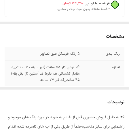
هر قسط با ترب‌پی:
۱۶۶٬۲۵۰
تومان
۴ قسط ماهانه. بدون سود، چک و ضامن.
مشخصات
رنگ بندی
5 رنگ خوشگل طبق تصاویر
اندازه
📏 عرض کار 55 سانت (دور سینه 110 سانت_یه
مقدار کشسانی هم داره)_قد آستین (از بغل یقه)
45 سانت_قد کار 77 سانته
توضیحات
📲 به دلیل فروش حضوری قبل از اقدام به خرید در مورد رنگ های موجود و
راهنمایی برای سایز مناسب،حتماً از طریق یکی از اپ های نامبرده شده اقدام