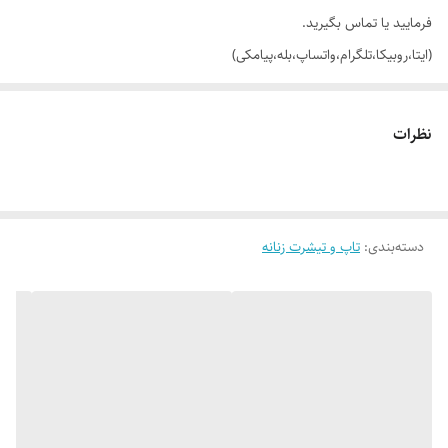
فرمایید یا تماس بگیرید.
(ایتا،روبیکا،تلگرام،واتساپ،بله،پیامکی)
🔵 تیشرت لانگ لش جلو چاپ LA با تنخور ساده و شیک
نظرات
👌 جنسش: سوپر نخ پنبه گرم بالا (نخ 28)، فوق العاده نرم و لطیف 😌
دسته‌بندی
:
🎨 رنگ بندیش: 5 تا رنگ خوشگل داره طبق تصاویر
تاپ و تیشرت زنانه
✂️ سایزبندیش: فری سایزه مناسب 40 (لش) تا 48_50
📏 عرض کار 55 سانت (دور سینه 110 سانت_یه مقدار کشسانی هم داره)_قد
آستین (از بغل یقه) 45 سانت_قد کار 77سانته