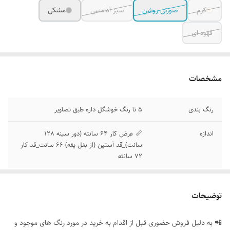
کرم
صورتی روشن
سبز آدامسی
مشکی
قهوه ای
مشخصات
رنگ بندی
5 تا رنگ خوشگل داره طبق تصاویر
اندازه
📏 عرض کار 64 سانته (دور سینه 128
سانت)_قد آستین (از بغل یقه) 66 سانت_قد کار
72 سانته
توضیحات
📲 به دلیل فروش حضوری قبل از اقدام به خرید در مورد رنگ های موجود و