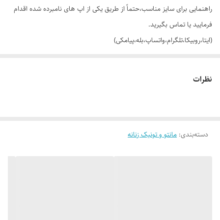
راهنمایی برای سایز مناسب،حتماً از طریق یکی از اپ های نامبرده شده اقدام
فرمایید یا تماس بگیرید.
(ایتا،روبیکا،تلگرام،واتساپ،بله،پیامکی)
🔵 شومیز یقه مردانه آستین بلند پیله دار (مچی دکمه خور) جلو گلدوزی پاپیون
نظرات
با تنخور بسیار شیک و دوست داشتنی
👌 جنسش: لینن
دسته‌بندی
:
مانتو و تونیک زنانه
🎨 رنگ بندیش: 5 تا رنگ خوشگل داره طبق تصاویر
✂️ سایز بندیش: فری سایزه مناسب 42 تا 48_50