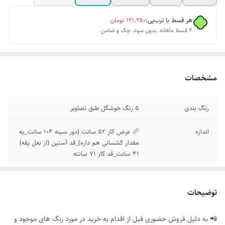
هر قسط با ترب‌پی:
۱۶۱٬۲۵۰
تومان
۴ قسط ماهانه. بدون سود، چک و ضامن.
مشخصات
رنگ بندی
5 رنگ خوشگل طبق تصاویر
اندازه
📏 عرض کار 52 سانت (دور سینه 104 سانت_یه
مقدار کشسانی هم داره)_قد آستین (از بغل یقه)
41 سانت_قد کار 71 سانته
توضیحات
📲 به دلیل فروش حضوری قبل از اقدام به خرید در مورد رنگ های موجود و