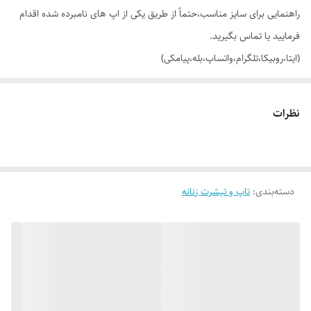
راهنمایی برای سایز مناسب،حتماً از طریق یکی از اپ های نامبرده شده اقدام
فرمایید یا تماس بگیرید.
(ایتا،روبیکا،تلگرام،واتساپ،بله،پیامکی)
🔵 تیشرت نیم لانگ جلو و پشت چاپ فانتزی با تنخور شیک و دوست داشتنی
نظرات
👌 جنسش: سوپر نخ پنبه گرم بالا (نخ 28)، فوق العاده نرم و لطیف 😌
دسته‌بندی
:
🎨 رنگ بندیش: 5 تا رنگ خوشگل داره طبق تصاویر
تاپ و تیشرت زنانه
✂️ سایزبندیش: فری سایزه مناسب 38 (لش) تا 46_48
📏 📏 عرض کار 52 سانت (دور سینه 104 سانت_یه مقدار کشسانی هم
داره)_قد آستین (از بغل یقه) 41 سانت_قد کار 71 سانته