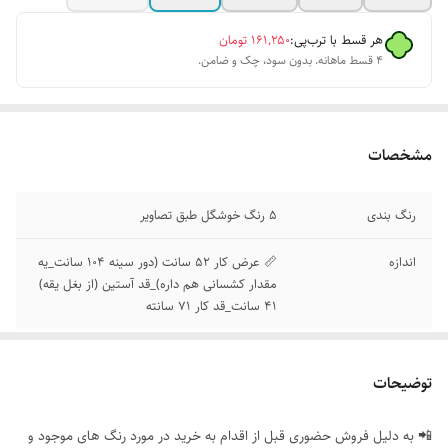
هر قسط با ترب‌پی:
۱۶۱٬۲۵۰
تومان
۴ قسط ماهانه. بدون سود، چک و ضامن.
مشخصات
رنگ بندی
5 رنگ خوشگل طبق تصاویر
اندازه
📏 عرض کار 52 سانت (دور سینه 104 سانت_یه
مقدار کشسانی هم داره)_قد آستین (از بغل یقه)
41 سانت_قد کار 71 سانته
توضیحات
📲 به دلیل فروش حضوری قبل از اقدام به خرید در مورد رنگ های موجود و