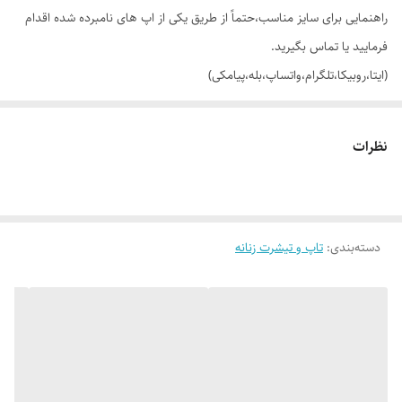
راهنمایی برای سایز مناسب،حتماً از طریق یکی از اپ های نامبرده شده اقدام
فرمایید یا تماس بگیرید.
(ایتا،روبیکا،تلگرام،واتساپ،بله،پیامکی)
🔵 تیشرت نیم لانگ جلو و پشت چاپ فانتزی با تنخور شیک و دوست داشتنی
نظرات
👌 جنسش: سوپر نخ پنبه گرم بالا (نخ 28)، فوق العاده نرم و لطیف 😌
دسته‌بندی
:
🎨 رنگ بندیش: 5 تا رنگ خوشگل داره طبق تصاویر
تاپ و تیشرت زنانه
✂️ سایزبندیش: فری سایزه مناسب 38 (لش) تا 46_48
📏 📏 عرض کار 52 سانت (دور سینه 104 سانت_یه مقدار کشسانی هم
داره)_قد آستین (از بغل یقه) 41 سانت_قد کار 71 سانته