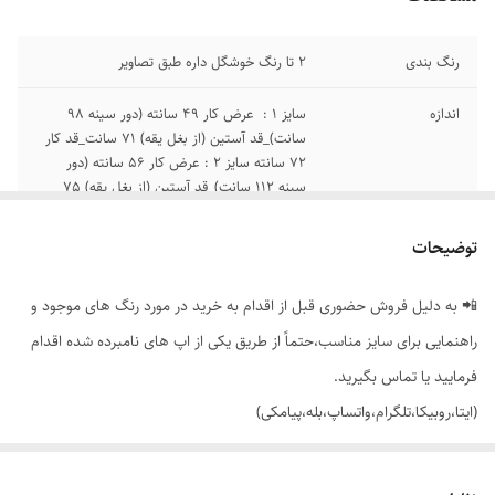
رنگ بندی
2 تا رنگ خوشگل داره طبق تصاویر
اندازه
سایز 1 : عرض کار 49 سانته (دور سینه 98
سانت)_قد آستین (از بغل یقه) 71 سانت_قد کار
72 سانته سایز 2 : عرض کار 56 سانته (دور
سینه 112 سانت)_قد آستین (از بغل یقه) 75
سانت_قد کار 72 سانته
توضیحات
📲 به دلیل فروش حضوری قبل از اقدام به خرید در مورد رنگ های موجود و
راهنمایی برای سایز مناسب،حتماً از طریق یکی از اپ های نامبرده شده اقدام
فرمایید یا تماس بگیرید.
(ایتا،روبیکا،تلگرام،واتساپ،بله،پیامکی)
🔵 شومیز یقه مردانه طرح مروارید آستین بلند پیله دار (مچی دکمه خور) با