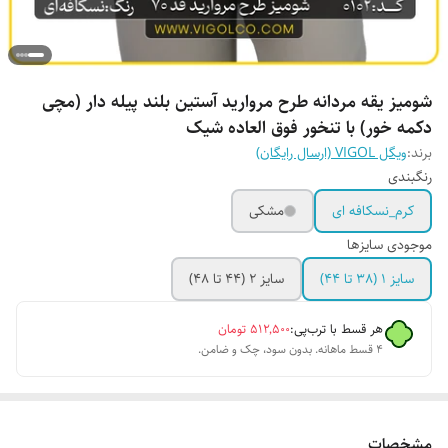
شومیز یقه مردانه طرح مروارید آستین بلند پیله دار (مچی
دکمه خور) با تنخور فوق العاده شیک
برند:
ویگل VIGOL (ارسال رایگان)
رنگبندی
کرم_نسکافه ای
مشکی
موجودی سایزها
سایز 1 (38 تا 44)
سایز 2 (44 تا 48)
هر قسط با ترب‌پی:
۵۱۲٬۵۰۰
تومان
۴ قسط ماهانه. بدون سود، چک و ضامن.
مشخصات