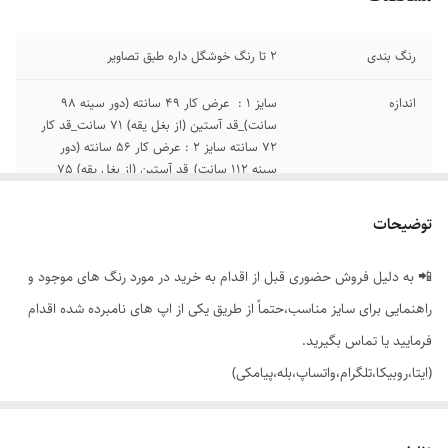
رنگ بندی
2 تا رنگ خوشگل داره طبق تصاویر
اندازه
سایز 1 : عرض کار 49 سانته (دور سینه 98
سانت)_قد آستین (از بغل یقه) 71 سانت_قد کار
72 سانته سایز 2 : عرض کار 56 سانته (دور
سینه 112 سانت)_قد آستین (از بغل یقه) 75
سانت_قد کار 72 سانته
توضیحات
📲 به دلیل فروش حضوری قبل از اقدام به خرید در مورد رنگ های موجود و
راهنمایی برای سایز مناسب،حتماً از طریق یکی از اپ های نامبرده شده اقدام
فرمایید یا تماس بگیرید.
(ایتا،روبیکا،تلگرام،واتساپ،بله،پیامکی)
🔵 شومیز یقه مردانه طرح مروارید آستین بلند پیله دار (مچی دکمه خور) با