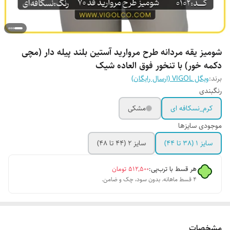
شومیز یقه مردانه طرح مروارید آستین بلند پیله دار (مچی
دکمه خور) با تنخور فوق العاده شیک
برند:
ویگل VIGOL (ارسال رایگان)
رنگبندی
کرم_نسکافه ای
مشکی
موجودی سایزها
سایز 1 (38 تا 44)
سایز 2 (44 تا 48)
هر قسط با ترب‌پی:
۵۱۲٬۵۰۰
تومان
۴ قسط ماهانه. بدون سود، چک و ضامن.
مشخصات