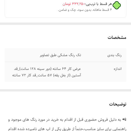
هر قسط با ترب‌پی:
۳۳۲٬۲۵۰
تومان
۴ قسط ماهانه. بدون سود، چک و ضامن.
مشخصات
رنگ بندی
تک رنگ مشکی طبق تصاویر
اندازه
عرض کار 64 سانته (دور سینه 128 سانت)_قد
آستین (از بغل یقه) 57 سانت_قد کار 72 سانته
توضیحات
📲 به دلیل فروش حضوری قبل از اقدام به خرید در مورد رنگ های موجود و
راهنمایی برای سایز مناسب،حتماً از طریق یکی از اپ های نامبرده شده اقدام