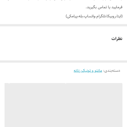
فرمایید یا تماس بگیرید.
(ایتا،روبیکا،تلگرام،واتساپ،بله،پیامکی)
🔵 شومیز مانتویی یقه مردانه جلو جیب، آستین سه ربع با تنخور ساده و شیک
نظرات
👌 جنسش: شانتون نخ بسیار سبک، خنک و راحت
دسته‌بندی
:
مانتو و تونیک زنانه
🎨 رنگ بندیش: تک رنگ مشکی طبق تصاویر
✂️ سایز بندیش: فری سایزه مناسب 40 تا 50_52
📏 عرض کار 64 سانته (دور سینه 128 سانت)_قد آستین (از بغل یقه) 57