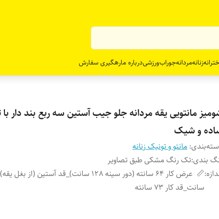
ترانه
زنانه
مردانه
جوراب
ورزشی
درباره ما
رهگیری سفارش
میز مانتویی یقه مردانه جلو جیب آستین سه ربع بند دار با ت
اده و شیک
ته‌بندی
:
مانتو و تونیک زنانه
گ بندی
:
تک رنگ مشکی طبق تصاویر
دازه
:
سانت_قد کار 73 سانته