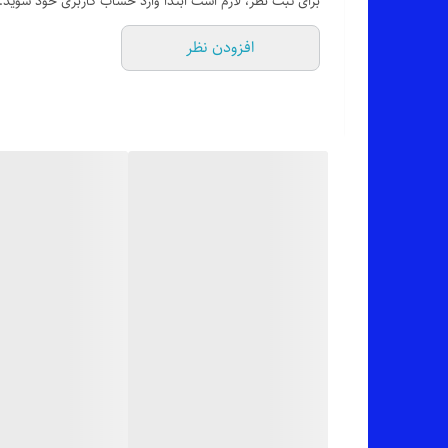
برای ثبت نظر، لازم است ابتدا وارد حساب کاربری خود شوید.
افزودن نظر
✂️ سایز بندیش: فری سایزه مناسب 40 تا 50_52
📏 عرض کار 64 سانته (دور سینه 128 سانت)_قد آستین (از بغل یقه) 55 سانت_قد کار 73 سانته
✅ ارسال فوری به سراسر کشور