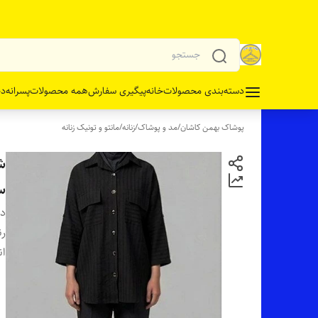
دسته‌بندی محصولات
خانه
پیگیری سفارش
همه محصولات
پسرانه
دخ
پوشاک بهمن کاشان
/
مد و پوشاک
/
زنانه
/
مانتو و تونیک زنانه
شو
س
دس
رن
ان