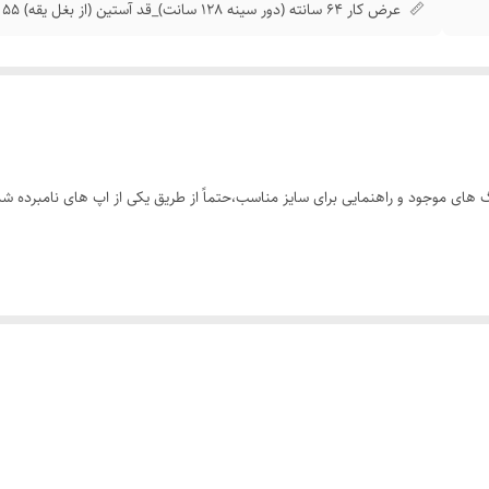
📏 عرض کار 64 سانته (دور سینه 128 سانت)_قد آستین (از بغل یقه) 55 سانت_قد کار 73 سانته
های موجود و راهنمایی برای سایز مناسب،حتماً از طریق یکی از اپ های نامبرده شده
ار با تنخور ساده و شیک