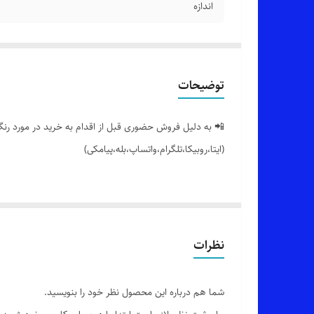
اندازه
توضیحات
📲 به دلیل فروش حضوری قبل از اقدام به خرید در مورد رنگ 
(ایتا،روبیکا،تلگرام،واتساپ،بله،پیامکی)
🔵 شومیز مانتویی یقه مردانه جلو جیب، آستین سه ربع بند د
👌 جنسش: صوفیا زیپی، بسیار سبک و راحت
نظرات
شما هم درباره این محصول نظر خود را بنویسید.
🎨 رنگ بندیش: تک رنگ مشکی طبق تصاویر