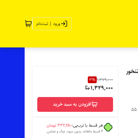
ورود | ثبت‌نام
نخور
3
%
1,379,000
1,329,000
افزودن به سبد خرید
📏 عرض کار 64 سانته (دور سینه 128 سانت)_قد آستین (از بغل یقه) 55
هر قسط با ترب‌پی:
۳۳۲٬۲۵۰
تومان
۴ قسط ماهانه. بدون سود، چک و ضامن.